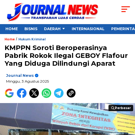
HOME
BISNIS
DAERAH
INTERNASIONAL
PEMERINT
/
Home
Hukum Kriminal
KMPPN Soroti Beroperasinya
Pabrik Rokok Ilegal GEBOY Flafour
Yang Diduga Dilindungi Aparat ‎
Journal News
Minggu, 3 Agustus 2025
Perbesar
Perbesar