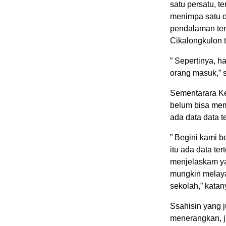
satu persatu, t
menimpa satu o
pendalaman ter
Cikalongkulon t
” Sepertinya, h
orang masuk,”
Sementarara Ke
belum bisa mem
ada data data te
” Begini kami b
itu ada data te
menjelaskam yan
mungkin melaya
sekolah,” katan
Ssahisin yang
menerangkan, j