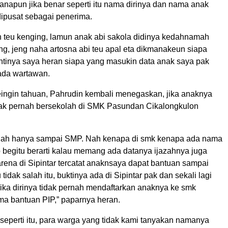
anapun jika benar seperti itu nama dirinya dan nama anak
dipusat sebagai penerima.
ah teu kenging, lamun anak abi sakola didinya kedahnamah
ng, jeng naha artosna abi teu apal eta dikmanakeun siapa
Intinya saya heran siapa yang masukin data anak saya pak
pada wartawan.
ingin tahuan, Pahrudin kembali menegaskan, jika anaknya
dak pernah bersekolah di SMK Pasundan Cikalongkulon
olah hanya sampai SMP. Nah kenapa di smk kenapa ada nama
o begitu berarti kalau memang ada datanya ijazahnya juga
rena di Sipintar tercatat anaknsaya dapat bantuan sampai
tidak salah itu, buktinya ada di Sipintar pak dan sekali lagi
jika dirinya tidak pernah mendaftarkan anaknya ke smk
ma bantuan PIP,” paparnya heran.
seperti itu, para warga yang tidak kami tanyakan namanya