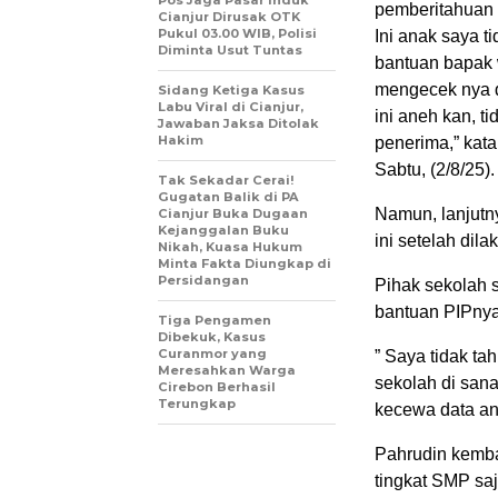
Pos Jaga Pasar Induk
pemberitahuan 
Cianjur Dirusak OTK
Pukul 03.00 WIB, Polisi
Ini anak saya ti
Diminta Usut Tuntas
bantuan bapak
mengecek nya d
Sidang Ketiga Kasus
Labu Viral di Cianjur,
ini aneh kan, t
Jawaban Jaksa Ditolak
Hakim
penerima,” kat
Sabtu, (2/8/25).
Tak Sekadar Cerai!
Gugatan Balik di PA
Namun, lanjutn
Cianjur Buka Dugaan
Kejanggalan Buku
ini setelah di
Nikah, Kuasa Hukum
Minta Fakta Diungkap di
Persidangan
Pihak sekolah 
bantuan PIPnya
Tiga Pengamen
Dibekuk, Kasus
Curanmor yang
” Saya tidak ta
Meresahkan Warga
sekolah di sana
Cirebon Berhasil
Terungkap
kecewa data ana
Pahrudin kemba
tingkat SMP saj