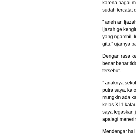
karena bagai m
sudah tercatat 
” aneh ari Ijaz
ijazah ge kengi
yang ngambil. 
gitu,” ujarnya 
Dengan rasa ke
benar benar ti
tersebut.
” anaknya sek
putra saya, kal
mungkin ada ka
kelas X11 kalau 
saya tegaskan 
apalagi meneri
Mendengar hal 