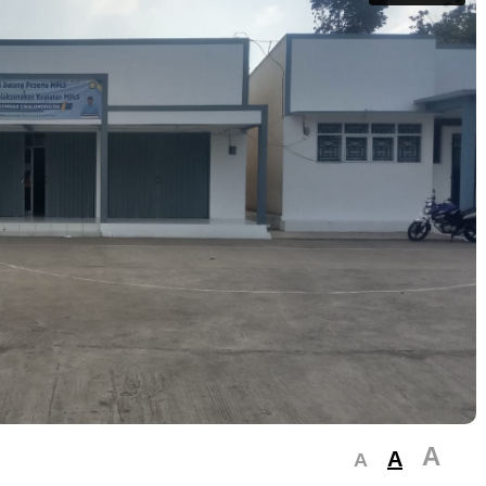
A
A
A