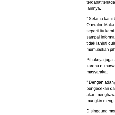
terdapat tenaga
lainnya.
” Selama kami 
Operator. Maka
seperti itu kam
sampai informas
tidak lanjuti d
memuaskan piha
Pihaknya juga 
karena dikhawa
masyarakat.
” Dengan adanya
pengecekan dat
akan menghawat
mungkin mengec
Disinggung men