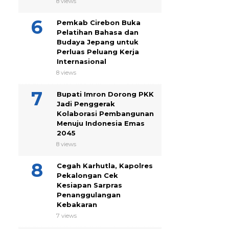
8 views
Pemkab Cirebon Buka
Pelatihan Bahasa dan
Budaya Jepang untuk
Perluas Peluang Kerja
Internasional
8 views
Bupati Imron Dorong PKK
Jadi Penggerak
Kolaborasi Pembangunan
Menuju Indonesia Emas
2045
8 views
Cegah Karhutla, Kapolres
Pekalongan Cek
Kesiapan Sarpras
Penanggulangan
Kebakaran
7 views