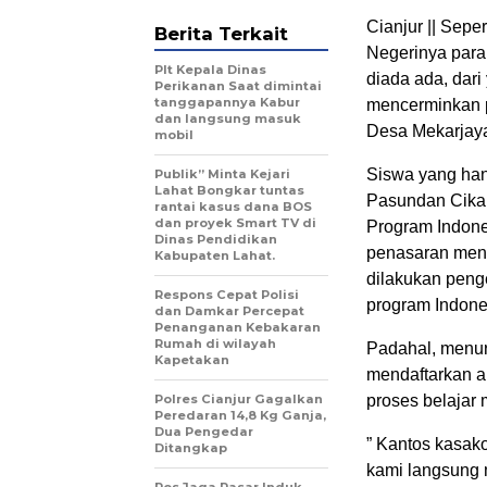
Cianjur || Seper
Berita Terkait
Negerinya para
Plt Kepala Dinas
diada ada, dari
Perikanan Saat dimintai
tanggapannya Kabur
mencerminkan p
dan langsung masuk
Desa Mekarjaya
mobil
Siswa yang han
Publik” Minta Kejari
Lahat Bongkar tuntas
Pasundan Cikalo
rantai kasus dana BOS
dan proyek Smart TV di
Program Indones
Dinas Pendidikan
penasaran meng
Kabupaten Lahat.
dilakukan peng
Respons Cepat Polisi
program Indones
dan Damkar Percepat
Penanganan Kebakaran
Rumah di wilayah
Padahal, menuru
Kapetakan
mendaftarkan an
Polres Cianjur Gagalkan
proses belajar 
Peredaran 14,8 Kg Ganja,
Dua Pengedar
” Kantos kasak
Ditangkap
kami langsung 