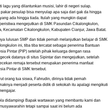
ti lagu yang dilantunkan musisi, lahir di negeri sulap.
 pakar pesulap bisa menyulap apa saja dari gak da hingga
 yang ada hingga tiada. Itulah yang mungkin dapat
eristiwa mengejutkan di SMK Pasundan Cikalongkulon,
, Kecamatan Cikalongkulon, Kabupaten Cianjur, Jawa Batat.
ya lulusan SMP dan tidak pernah melanjutkan belajar di SMK
ngkulon ini, tiba tiba tercatat sebagai penerima Bantuan
ia Pintar (PIP) setelah pihak keluarga dengan rasa
ecek datanya di situs Sipintar dan mengejutkan, setelah
ecekan remaja tersebut merupakan penerima manfaat
ia Pintar di SMK tersebut.
t orang tua siswa, Fahrudin, dirinya tidak pernah
aknya menjadi peserta didik di sekokah itu apalagi mengikuti
mengajar.
ola didampingi Bapak wartawan yang membantu kami dan
musyawarahin tetapi sampai saat ini belum ada