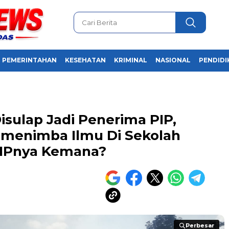
PEMERINTAHAN
KESEHATAN
KRIMINAL
NASIONAL
PENDIDI
sulap Jadi Penerima PIP,
 menimba Ilmu Di Sekolah
PIPnya Kemana?
Perbesar
Perbesar