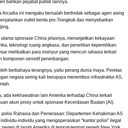
en bahkan pejabat publik lainnya.
a Arcadia ini mengaku bersalah bertindak sebagai agen asing
menjalankan outlet berita pro-Tiongkok dan menyebarkan
jing.
utama spionase China jelasnya, menargetkan kekayaan
rika, teknologi ruang angkasa, dan penelitian kepemilikan.
ar melibatkan para insinyur yang mencuri rahasia terkait
an komponen sensitif penerbangan.
ebih berbahaya terangnya, yaitu perang dunia maya. Peretas
ngan negara sering kali berupaya menembus infrastruktur AS,
ntah.
, ada kekhawatiran lain Amerika terhadap China terkait
uan akun proxy untuk spionase Kecerdasan Buatan (AI).
u, polisi Rahasia dan Pemerasan: Departemen Kehakiman AS
 individu-individu yang mengoperasikan “kantor polisi” ilegal
r negeri di tanah Amerika di tempat-tempat seperti New York,