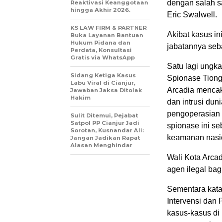
dengan salah sa
Reaktivasi Keanggotaan
hingga Akhir 2026.
Eric Swalwell.
KS LAW FIRM & PARTNER
Akibat kasus in
Buka Layanan Bantuan
Hukum Pidana dan
jabatannya seb
Perdata, Konsultasi
Gratis via WhatsApp
Satu lagi ungk
Sidang Ketiga Kasus
Spionase Tiong
Labu Viral di Cianjur,
Arcadia mencaku
Jawaban Jaksa Ditolak
Hakim
dan intrusi du
pengoperasian 
Sulit Ditemui, Pejabat
Satpol PP Cianjur Jadi
spionase ini s
Sorotan, Kusnandar Ali:
keamanan nasi
Jangan Jadikan Rapat
Alasan Menghindar
Wali Kota Arca
agen ilegal ba
Sementara kata 
Intervensi dan 
kasus-kasus di 