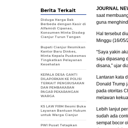
JOURNAL NE
Berita Terkait
saat membuang
Diduga Harga Rak
guna menghind
Berbeda dengan Kasir di
Alfamidi Cipanas,
Konsumen Minta Disdag
Hal tersebut di
Cianjur Turun Tangan
Minggu (16/05/
Bupati Cianjur Resmikan
Kantor Baru Dinkes,
“Saya yakin aka
Minta Kepala Puskesmas
saja dipasang d
Tingkatkan Pelayanan
Kesehatan
disana,” ujar di
KEPALA DESA GANTI
Lantaran kata d
DILAPORKAN KE POLISI
TERKAIT PENGRUSAKAN
Donald Trump j
DAN PEMBAKARAN
pada otoritas 
PAGAR PEKARANGAN
WARGA
melawan kekua
KS LAW FIRM Resmi Buka
Lebih lanjut pe
Layanan Bantuan Hukum
untuk Warga Cianjur
sudah ada cont
sempat bocor o
PWI Pusat Tetapkan