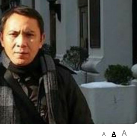
A
A
A