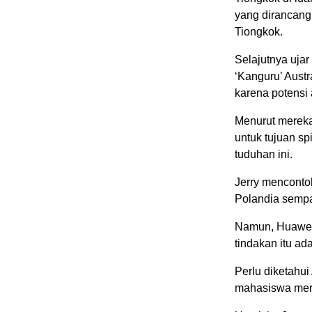
yang dirancan
Tiongkok.
Selajutnya ujar
‘Kanguru’ Austr
karena potensi
Menurut mereka
untuk tujuan 
tuduhan ini.
Jerry menconto
Polandia sempa
Namun, Huawei
tindakan itu ad
Perlu diketahu
mahasiswa merek