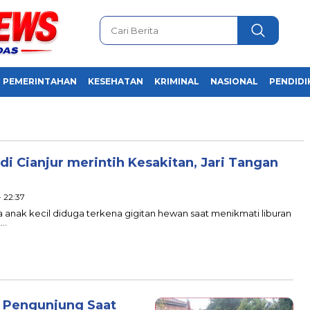
PEMERINTAHAN
KESEHATAN
KRIMINAL
NASIONAL
PENDIDI
i Cianjur merintih Kesakitan, Jari Tangan
- 22:37
ak kecil diduga terkena gigitan hewan saat menikmati liburan
,…
i Pengunjung Saat