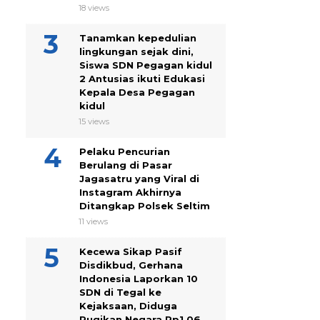
18 views
Tanamkan kepedulian
lingkungan sejak dini,
Siswa SDN Pegagan kidul
2 Antusias ikuti Edukasi
Kepala Desa Pegagan
kidul
15 views
Pelaku Pencurian
Berulang di Pasar
Jagasatru yang Viral di
Instagram Akhirnya
Ditangkap Polsek Seltim
11 views
Kecewa Sikap Pasif
Disdikbud, Gerhana
Indonesia Laporkan 10
SDN di Tegal ke
Kejaksaan, Diduga
Rugikan Negara Rp1,06