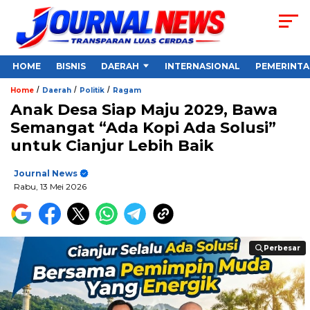
HOME
BISNIS
DAERAH
INTERNASIONAL
PEMERINT
/
/
/
Home
Daerah
Politik
Ragam
Anak Desa Siap Maju 2029, Bawa
Semangat “Ada Kopi Ada Solusi”
untuk Cianjur Lebih Baik
Journal News
Rabu, 13 Mei 2026
Perbesar
Perbesar