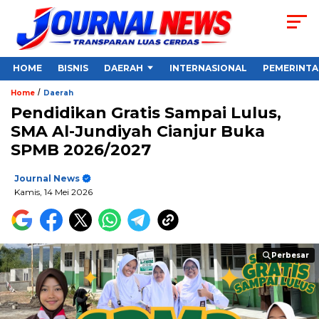
HOME
BISNIS
DAERAH
INTERNASIONAL
PEMERINT
/
Home
Daerah
Pendidikan Gratis Sampai Lulus,
SMA Al-Jundiyah Cianjur Buka
SPMB 2026/2027
Journal News
Kamis, 14 Mei 2026
Perbesar
Perbesar