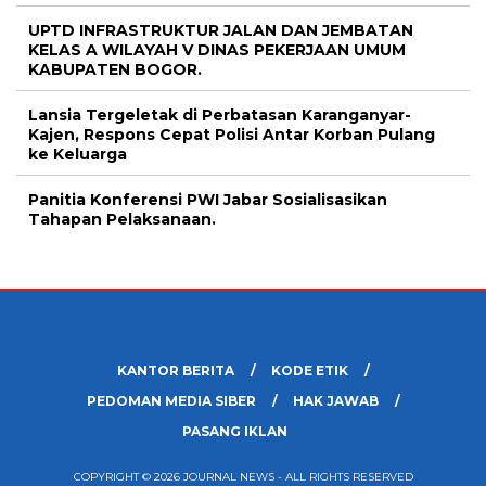
UPTD INFRASTRUKTUR JALAN DAN JEMBATAN
KELAS A WILAYAH V DINAS PEKERJAAN UMUM
KABUPATEN BOGOR.
Lansia Tergeletak di Perbatasan Karanganyar-
Kajen, Respons Cepat Polisi Antar Korban Pulang
ke Keluarga
Panitia Konferensi PWI Jabar Sosialisasikan
Tahapan Pelaksanaan.
KANTOR BERITA
KODE ETIK
PEDOMAN MEDIA SIBER
HAK JAWAB
PASANG IKLAN
COPYRIGHT © 2026 JOURNAL NEWS - ALL RIGHTS RESERVED