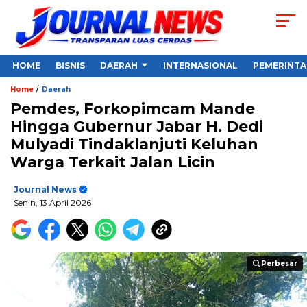
HOME
BISNIS
DAERAH
INTERNASIONAL
PEMERINT
/
Home
Daerah
Pemdes, Forkopimcam Mande
Hingga Gubernur Jabar H. Dedi
Mulyadi Tindaklanjuti Keluhan
Warga Terkait Jalan Licin
Journal News
Senin, 13 April 2026
Perbesar
Perbesar