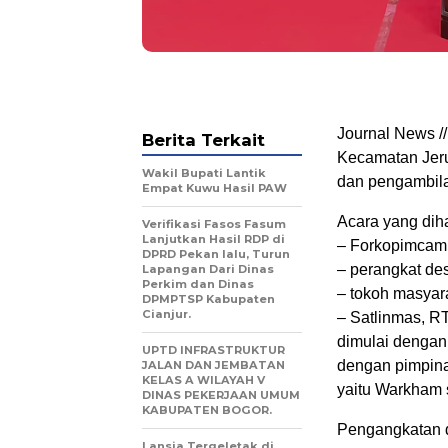
Journal News //
Berita Terkait
Kecamatan Jeru
Wakil Bupati Lantik
dan pengambila
Empat Kuwu Hasil PAW
Acara yang diha
Verifikasi Fasos Fasum
Lanjutkan Hasil RDP di
– Forkopimcam
DPRD Pekan lalu, Turun
– perangkat de
Lapangan Dari Dinas
Perkim dan Dinas
– tokoh masya
DPMPTSP Kabupaten
Cianjur.
– Satlinmas, R
dimulai dengan
UPTD INFRASTRUKTUR
dengan pimpina
JALAN DAN JEMBATAN
KELAS A WILAYAH V
yaitu Warkham 
DINAS PEKERJAAN UMUM
KABUPATEN BOGOR.
Pengangkatan d
Lansia Tergeletak di