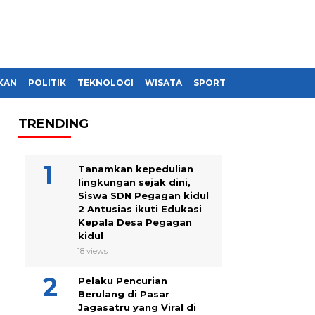
KAN
POLITIK
TEKNOLOGI
WISATA
SPORT
TRENDING
Tanamkan kepedulian
lingkungan sejak dini,
Siswa SDN Pegagan kidul
2 Antusias ikuti Edukasi
Kepala Desa Pegagan
kidul
18 views
Pelaku Pencurian
Berulang di Pasar
Jagasatru yang Viral di