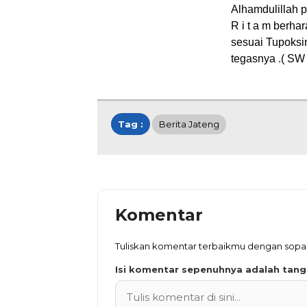
Alhamdulillah p
R i t a m berha
sesuai Tupoksi
tegasnya .( SW 
Tag :
Berita Jateng
Komentar
Tuliskan komentar terbaikmu dengan sop
Isi komentar sepenuhnya adalah tan