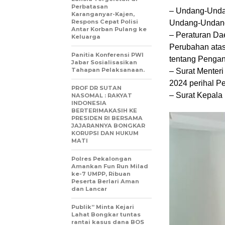
Perbatasan
– Undang-Unda
Karanganyar-Kajen,
Respons Cepat Polisi
Undang-Undang
Antar Korban Pulang ke
– Peraturan Da
Keluarga
Perubahan atas
Panitia Konferensi PWI
tentang Pengan
Jabar Sosialisasikan
Tahapan Pelaksanaan.
– Surat Menter
2024 perihal P
PROF DR SUTAN
– Surat Kepala
NASOMAL : RAKYAT
INDONESIA
BERTERIMAKASIH KE
PRESIDEN RI BERSAMA
JAJARANNYA BONGKAR
KORUPSI DAN HUKUM
MATI
Polres Pekalongan
Amankan Fun Run Milad
ke-7 UMPP, Ribuan
Peserta Berlari Aman
dan Lancar
Publik” Minta Kejari
Lahat Bongkar tuntas
rantai kasus dana BOS