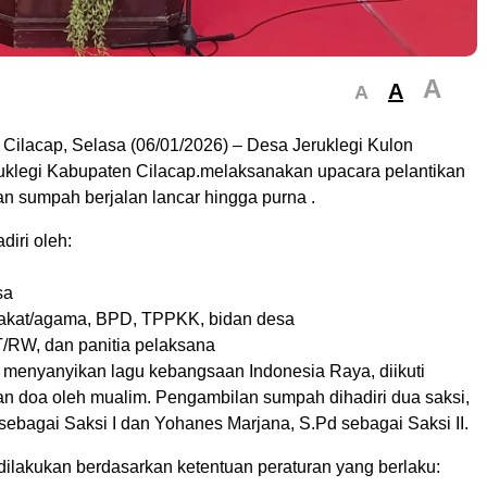
A
A
A
 Cilacap, Selasa (06/01/2026) – Desa Jeruklegi Kulon
klegi Kabupaten Cilacap.melaksanakan upacara pelantikan
n sumpah berjalan lancar hingga purna .
diri oleh:
sa
rakat/agama, BPD, TPPKK, bidan desa
T/RW, dan panitia pelaksana
 menyanyikan lagu kebangsaan Indonesia Raya, diikuti
n doa oleh mualim. Pengambilan sumpah dihadiri dua saksi,
sebagai Saksi I dan Yohanes Marjana, S.Pd sebagai Saksi II.
ilakukan berdasarkan ketentuan peraturan yang berlaku: