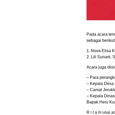
Pada acara ters
sebagai berikut
1. Nova Elisa 
2. Lili Sunarti
Acara juga diis
– Para perangka
– Kepala Desa 
– Camat Jerukle
– Kepala Dina
Bapak Heru Ku
R i t a m usai