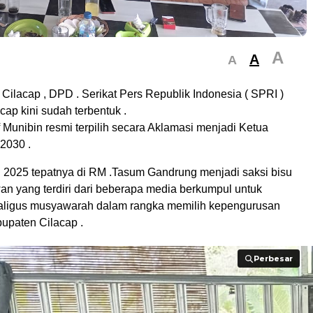
A
A
A
 Cilacap , DPD . Serikat Pers Republik Indonesia ( SPRI )
ap kini sudah terbentuk .
Munibin resmi terpilih secara Aklamasi menjadi Ketua
2030 .
il 2025 tepatnya di RM .Tasum Gandrung menjadi saksi bisu
an yang terdiri dari beberapa media berkumpul untuk
kaligus musyawarah dalam rangka memilih kepengurusan
upaten Cilacap .
Perbesar
Perbesar