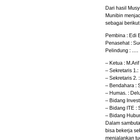
Dari hasil Musy
Munibin menjad
sebagai berikut 
Pembina : Edi E
Penasehat : Su
Pelindung : ….
– Ketua : M.Ari
– Sekretaris 1.
– Sekretaris 2. 
– Bendahara : 
– Humas. : Del
– Bidang Invest
– Bidang ITE : 
– Bidang Hubun
Dalam sambutan
bisa bekerja se
menjalankan tu