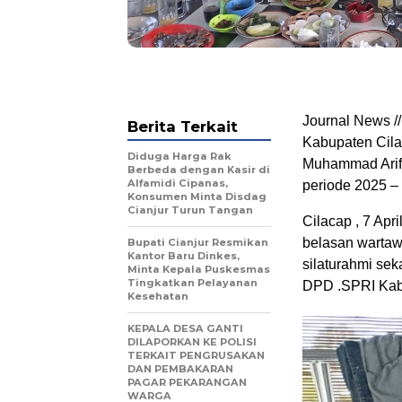
Journal News //
Berita Terkait
Kabupaten Cilac
Diduga Harga Rak
Muhammad Arif 
Berbeda dengan Kasir di
Alfamidi Cipanas,
periode 2025 – 
Konsumen Minta Disdag
Cianjur Turun Tangan
Cilacap , 7 Apr
belasan wartaw
Bupati Cianjur Resmikan
Kantor Baru Dinkes,
silaturahmi se
Minta Kepala Puskesmas
Tingkatkan Pelayanan
DPD .SPRI Kab
Kesehatan
KEPALA DESA GANTI
DILAPORKAN KE POLISI
TERKAIT PENGRUSAKAN
DAN PEMBAKARAN
PAGAR PEKARANGAN
WARGA