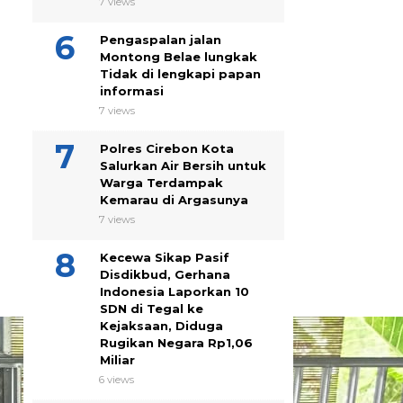
7 views
Pengaspalan jalan
Montong Belae lungkak
Tidak di lengkapi papan
informasi
7 views
Polres Cirebon Kota
Salurkan Air Bersih untuk
Warga Terdampak
Kemarau di Argasunya
7 views
Kecewa Sikap Pasif
Disdikbud, Gerhana
Indonesia Laporkan 10
SDN di Tegal ke
Kejaksaan, Diduga
Rugikan Negara Rp1,06
Miliar
6 views