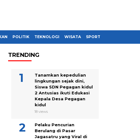
KAN
POLITIK
TEKNOLOGI
WISATA
SPORT
TRENDING
Tanamkan kepedulian
lingkungan sejak dini,
Siswa SDN Pegagan kidul
2 Antusias ikuti Edukasi
Kepala Desa Pegagan
kidul
18 views
Pelaku Pencurian
Berulang di Pasar
Jagasatru yang Viral di