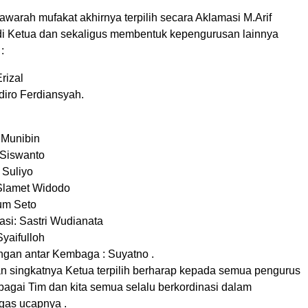
awarah mufakat akhirnya terpilih secara Aklamasi M.Arif
i Ketua dan sekaligus membentuk kepengurusan lainnya
:
rizal
diro Ferdiansyah.
f Munibin
: Siswanto
: Suliyo
Slamet Widodo
um Seto
asi: Sastri Wudianata
Syaifulloh
gan antar Kembaga : Suyatno .
 singkatnya Ketua terpilih berharap kepada semua pengurus
bagai Tim dan kita semua selalu berkordinasi dalam
gas ucapnya .