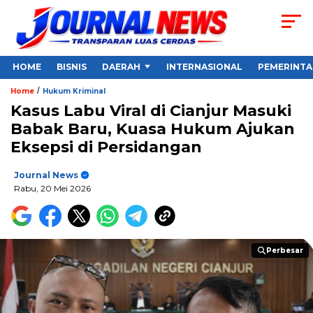
HOME
BISNIS
DAERAH
INTERNASIONAL
PEMERINT
/
Home
Hukum Kriminal
Kasus Labu Viral di Cianjur Masuki
Babak Baru, Kuasa Hukum Ajukan
Eksepsi di Persidangan
Journal News
Rabu, 20 Mei 2026
Perbesar
Perbesar