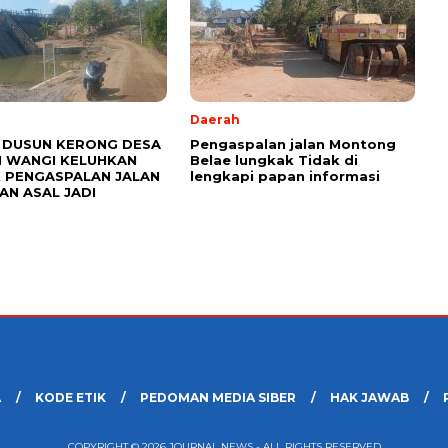
Daerah
DUSUN KERONG DESA
Pengaspalan jalan Montong
 WANGI KELUHKAN
Belae lungkak Tidak di
 PENGASPALAN JALAN
lengkapi papan informasi
AN ASAL JADI
A
KODE ETIK
PEDOMAN MEDIA SIBER
HAK JAWAB
COPYRIGHT © 2026 JOURNAL NEWS - ALL RIGHTS RESERVED