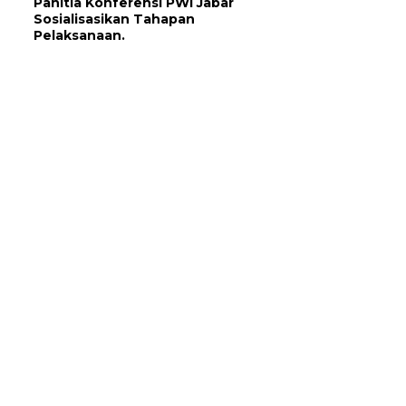
Panitia Konferensi PWI Jabar
Sosialisasikan Tahapan
Pelaksanaan.