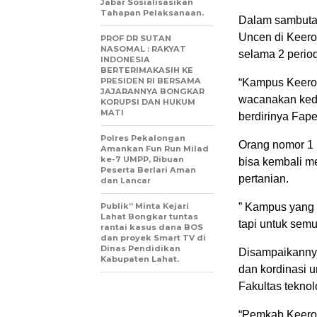
Jabar Sosialisasikan
Tahapan Pelaksanaan.
Dalam sambutan
Uncen di Keero
PROF DR SUTAN
NASOMAL : RAKYAT
selama 2 peri
INDONESIA
BERTERIMAKASIH KE
PRESIDEN RI BERSAMA
“Kampus Keerom
JAJARANNYA BONGKAR
wacanakan kede
KORUPSI DAN HUKUM
MATI
berdirinya Fape
Polres Pekalongan
Orang nomor 1 
Amankan Fun Run Milad
ke-7 UMPP, Ribuan
bisa kembali m
Peserta Berlari Aman
pertanian.
dan Lancar
Publik” Minta Kejari
” Kampus yang 
Lahat Bongkar tuntas
tapi untuk sem
rantai kasus dana BOS
dan proyek Smart TV di
Dinas Pendidikan
Disampaikanny
Kabupaten Lahat.
dan kordinasi u
Fakultas teknol
“Pemkab Keerom