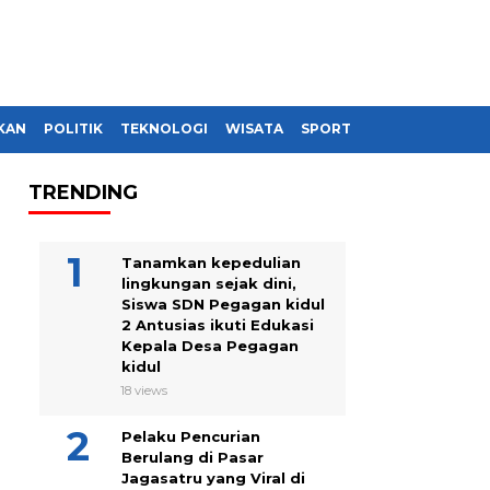
KAN
POLITIK
TEKNOLOGI
WISATA
SPORT
TRENDING
Tanamkan kepedulian
lingkungan sejak dini,
Siswa SDN Pegagan kidul
2 Antusias ikuti Edukasi
Kepala Desa Pegagan
kidul
18 views
Pelaku Pencurian
Berulang di Pasar
Jagasatru yang Viral di