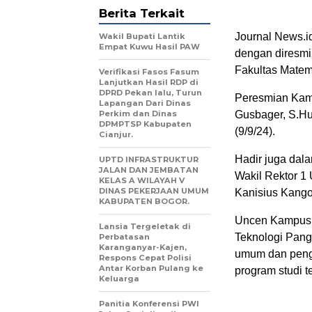
Berita Terkait
Journal News.i
Wakil Bupati Lantik
Empat Kuwu Hasil PAW
dengan diresm
Fakultas Matem
Verifikasi Fasos Fasum
Lanjutkan Hasil RDP di
DPRD Pekan lalu, Turun
Peresmian Kamp
Lapangan Dari Dinas
Perkim dan Dinas
Gusbager, S.Hu
DPMPTSP Kabupaten
(9/9/24).
Cianjur.
Hadir juga dal
UPTD INFRASTRUKTUR
JALAN DAN JEMBATAN
Wakil Rektor 1
KELAS A WILAYAH V
DINAS PEKERJAAN UMUM
Kanisius Kango
KABUPATEN BOGOR.
Uncen Kampus K
Lansia Tergeletak di
Teknologi Pang
Perbatasan
Karanganyar-Kajen,
umum dan peng
Respons Cepat Polisi
Antar Korban Pulang ke
program studi t
Keluarga
Panitia Konferensi PWI