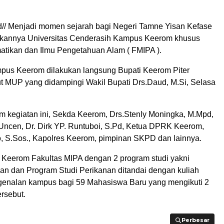
d// Menjadi momen sejarah bagi Negeri Tamne Yisan Kefase
ikannya Universitas Cenderasih Kampus Keerom khusus
atikan dan Ilmu Pengetahuan Alam ( FMIPA ).
us Keerom dilakukan langsung Bupati Keerom Piter
t MUP yang didampingi Wakil Bupati Drs.Daud, M.Si, Selasa
am kegiatan ini, Sekda Keerom, Drs.Stenly Moningka, M.Mpd,
 Uncen, Dr. Dirk YP. Runtuboi, S.Pd, Ketua DPRK Keerom,
, S.Sos., Kapolres Keerom, pimpinan SKPD dan lainnya.
eerom Fakultas MIPA dengan 2 program studi yakni
an dan Program Studi Perikanan ditandai dengan kuliah
enalan kampus bagi 59 Mahasiswa Baru yang mengikuti 2
ersebut.
Perbesar
Perbesar