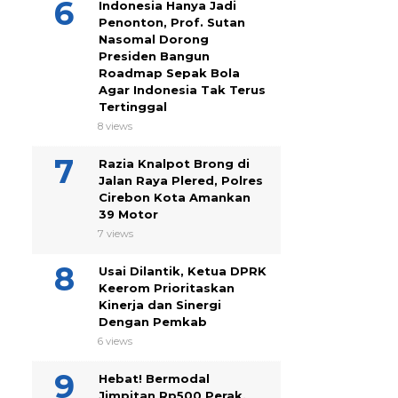
Indonesia Hanya Jadi
Penonton, Prof. Sutan
Nasomal Dorong
Presiden Bangun
Roadmap Sepak Bola
Agar Indonesia Tak Terus
Tertinggal
8 views
Razia Knalpot Brong di
Jalan Raya Plered, Polres
Cirebon Kota Amankan
39 Motor
7 views
Usai Dilantik, Ketua DPRK
Keerom Prioritaskan
Kinerja dan Sinergi
Dengan Pemkab
6 views
Hebat! Bermodal
Jimpitan Rp500 Perak,