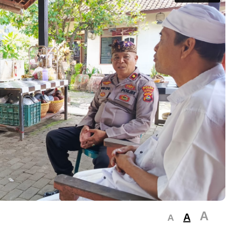
A
A
A