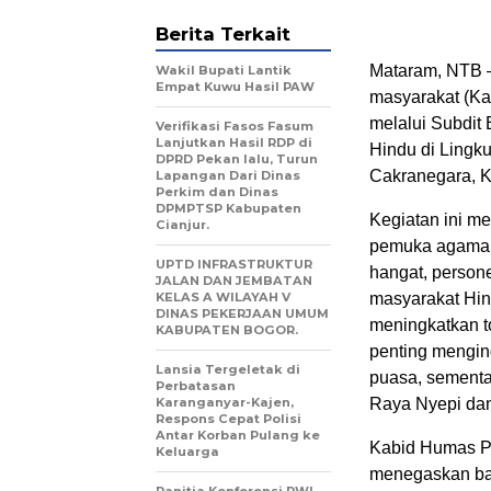
Berita Terkait
Mataram, NTB 
Wakil Bupati Lantik
Empat Kuwu Hasil PAW
masyarakat (Ka
melalui Subdit
Verifikasi Fasos Fasum
Lanjutkan Hasil RDP di
Hindu di Lingk
DPRD Pekan lalu, Turun
Cakranegara, K
Lapangan Dari Dinas
Perkim dan Dinas
DPMPTSP Kabupaten
Kegiatan ini m
Cianjur.
pemuka agama d
UPTD INFRASTRUKTUR
hangat, person
JALAN DAN JEMBATAN
KELAS A WILAYAH V
masyarakat Hi
DINAS PEKERJAAN UMUM
meningkatkan t
KABUPATEN BOGOR.
penting mengin
Lansia Tergeletak di
puasa, sementa
Perbatasan
Karanganyar-Kajen,
Raya Nyepi dan 
Respons Cepat Polisi
Antar Korban Pulang ke
Kabid Humas P
Keluarga
menegaskan ba
Panitia Konferensi PWI