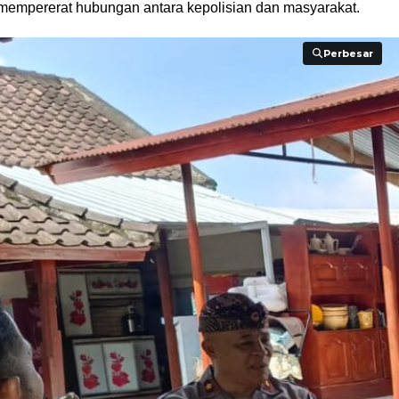
k mempererat hubungan antara kepolisian dan masyarakat.
Perbesar
Perbesar