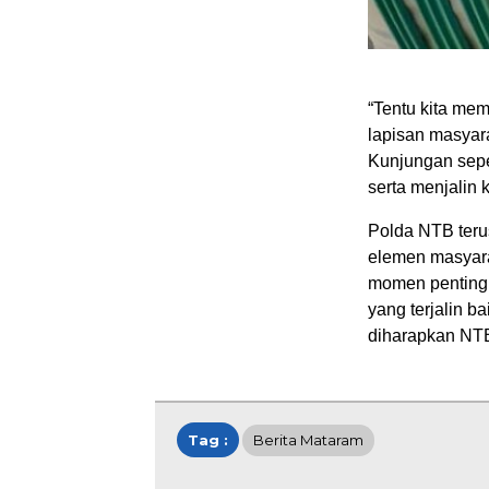
“Tentu kita mem
lapisan masyar
Kunjungan sepe
serta menjalin
Polda NTB ter
elemen masyara
momen penting 
yang terjalin b
diharapkan NTB
Tag :
Berita Mataram