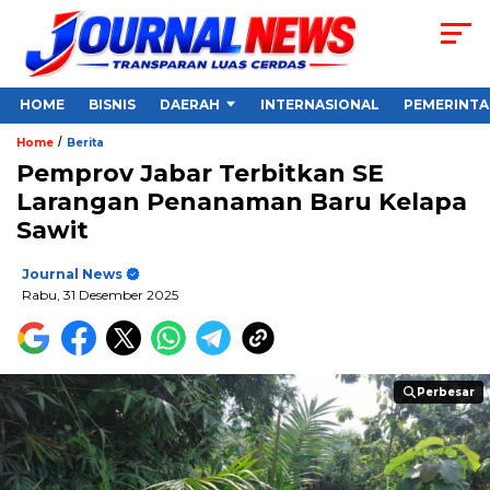
HOME
BISNIS
DAERAH
INTERNASIONAL
PEMERINT
/
Home
Berita
Pemprov Jabar Terbitkan SE
Larangan Penanaman Baru Kelapa
Sawit
Journal News
Rabu, 31 Desember 2025
Perbesar
Perbesar