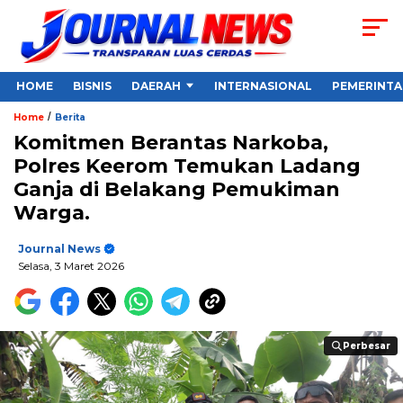
HOME
BISNIS
DAERAH
INTERNASIONAL
PEMERINT
/
Home
Berita
Komitmen Berantas Narkoba,
Polres Keerom Temukan Ladang
Ganja di Belakang Pemukiman
Warga.
Journal News
Selasa, 3 Maret 2026
Perbesar
Perbesar