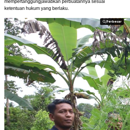
mempertanggungjawabkan perbuatannya sesuai
ketentuan hukum yang berlaku.
Perbesar
Perbesar