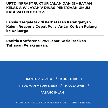
UPTD INFRASTRUKTUR JALAN DAN JEMBATAN
KELAS A WILAYAH V DINAS PEKERJAAN UMUM
KABUPATEN BOGOR.
Lansia Tergeletak di Perbatasan Karanganyar-
Kajen, Respons Cepat Polisi Antar Korban Pulang
ke Keluarga
Panitia Konferensi PWI Jabar Sosialisasikan
Tahapan Pelaksanaan.
KANTOR BERITA
KODE ETIK
PEDOMAN MEDIA SIBER
HAK JAWAB
PASANG IKLAN
COPYRIGHT © 2026 JOURNAL NEWS - ALL RIGHTS RESERVED