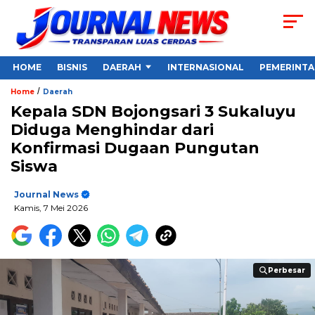
HOME
BISNIS
DAERAH
INTERNASIONAL
PEMERINT
/
Home
Daerah
Kepala SDN Bojongsari 3 Sukaluyu
Diduga Menghindar dari
Konfirmasi Dugaan Pungutan
Siswa
Journal News
Kamis, 7 Mei 2026
Perbesar
Perbesar