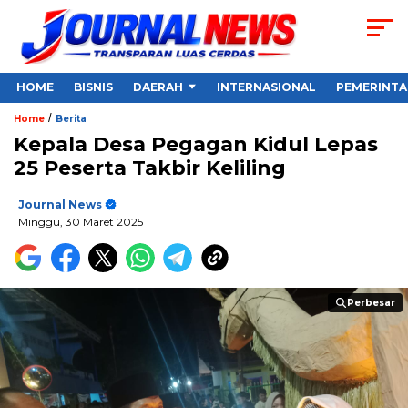
HOME
BISNIS
DAERAH
INTERNASIONAL
PEMERINT
/
Home
Berita
Kepala Desa Pegagan Kidul Lepas
25 Peserta Takbir Keliling
Journal News
Minggu, 30 Maret 2025
Perbesar
Perbesar