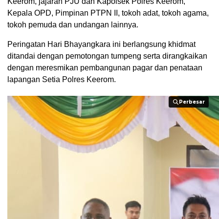
Keerom, jajaran PJU dan Kapolsek Polres Keerom,
Kepala OPD, Pimpinan PTPN II, tokoh adat, tokoh agama,
tokoh pemuda dan undangan lainnya.
Peringatan Hari Bhayangkara ini berlangsung khidmat
ditandai dengan pemotongan tumpeng serta dirangkaikan
dengan meresmikan pembangunan pagar dan penataan
lapangan Setia Polres Keerom.
Perbesar
Perbesar