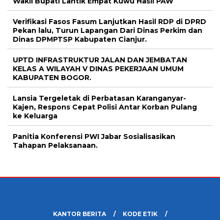
Wakil Bupati Lantik Empat Kuwu Hasil PAW
Verifikasi Fasos Fasum Lanjutkan Hasil RDP di DPRD
Pekan lalu, Turun Lapangan Dari Dinas Perkim dan
Dinas DPMPTSP Kabupaten Cianjur.
UPTD INFRASTRUKTUR JALAN DAN JEMBATAN
KELAS A WILAYAH V DINAS PEKERJAAN UMUM
KABUPATEN BOGOR.
Lansia Tergeletak di Perbatasan Karanganyar-
Kajen, Respons Cepat Polisi Antar Korban Pulang
ke Keluarga
Panitia Konferensi PWI Jabar Sosialisasikan
Tahapan Pelaksanaan.
KANTOR BERITA
KODE ETIK