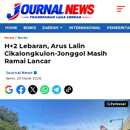
HOME
BISNIS
DAERAH
INTERNASIONAL
PEMERINT
/
Home
Berita
H+2 Lebaran, Arus Lalin
Cikalongkulon-Jonggol Masih
Ramai Lancar
Journal News
Senin, 23 Maret 2026
Perbesar
Perbesar