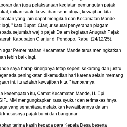
poran dan juga pelaksanaan kegiatan pemungutan pajak
at, inikan suatu kewajiban sebetulnya, kewajiban kita
amatan yang lain dapat mengikuti dan Kecamatan Mande
k lagi, ” kata Bupati Cianjur seusai penyerahan piagam
pada sejumlah wajib pajak Dalam kegiatan Anugrah Pajak
Daerah Kabupaten Cianjur di Pendopo, Rabu, (24/12/25).
n agar Pemerintahan Kecamatan Mande terus meningkatkan
an lebih baik lagi.
de saya harap kinerjanya tetap seperti sekarang dan justru
agar ada peningkatan dikemudian hari karena selain memang
gaan ini, itu adalah kewajiban kita, ” tambahnya.
a kesempatan itu, Camat Kecamatan Mande, H. Epi
IP., MM mengungkapkan rasa syukur dan terimakasihnya
rga yang senantiasa melakukan kewajibannya dalam
k khususnya pajak bumi dan bangunan.
pkan terima kasih kepada para Kepala Desa beserta