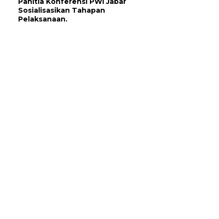
Panitia Konferensi PWI Jabar
Sosialisasikan Tahapan
Pelaksanaan.