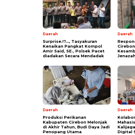
Daerah
Daerah
Surprise.!?…, Tasyakuran
Respons
Kenaikan Pangkat Kompol
Cirebon
Amir Said, SE., Polsek Pacet
Kesamb
diadakan Secara Mendadak
Jenaza
Daerah
Daerah
Produksi Perikanan
Kolabor
Kabupaten Cirebon Melonjak
Mahasi
di Akhir Tahun, Budi Daya Jadi
Kalijag
Penopang Utama
Digital