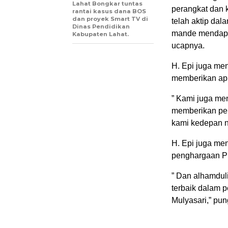
Lahat Bongkar tuntas
perangkat dan
rantai kasus dana BOS
dan proyek Smart TV di
telah aktip da
Dinas Pendidikan
mande mendapat
Kabupaten Lahat.
ucapnya.
H. Epi juga me
memberikan ap
” Kami juga me
memberikan pen
kami kedepan n
H. Epi juga me
penghargaan PBB
” Dan alhamdul
terbaik dalam 
Mulyasari,” pu