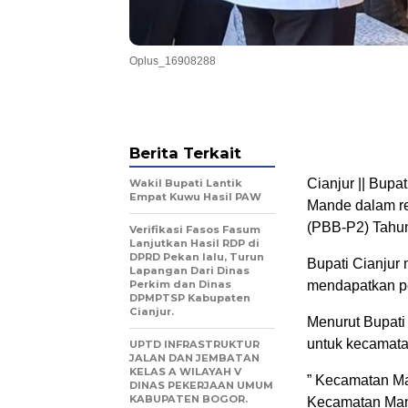
Oplus_16908288
Berita Terkait
Cianjur || Bupa
Wakil Bupati Lantik
Empat Kuwu Hasil PAW
Mande dalam re
(PBB-P2) Tahu
Verifikasi Fasos Fasum
Lanjutkan Hasil RDP di
DPRD Pekan lalu, Turun
Bupati Cianjur
Lapangan Dari Dinas
Perkim dan Dinas
mendapatkan pe
DPMPTSP Kabupaten
Cianjur.
Menurut Bupati
untuk kecamata
UPTD INFRASTRUKTUR
JALAN DAN JEMBATAN
KELAS A WILAYAH V
” Kecamatan Ma
DINAS PEKERJAAN UMUM
KABUPATEN BOGOR.
Kecamatan Mand