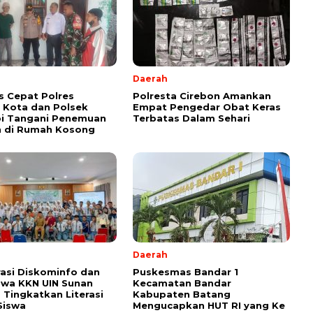
Daerah
 Cepat Polres
Polresta Cirebon Amankan
 Kota dan Polsek
Empat Pengedar Obat Keras
i Tangani Penemuan
Terbatas Dalam Sehari
h di Rumah Kosong
Daerah
asi Diskominfo dan
Puskesmas Bandar 1
swa KKN UIN Sunan
Kecamatan Bandar
a Tingkatkan Literasi
Kabupaten Batang
 Siswa
Mengucapkan HUT RI yang Ke