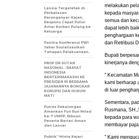
melakukan pela
Lansia Tergeletak di
kepada masyarak
Perbatasan
Karanganyar-Kajen,
semua dan kec
Respons Cepat Polisi
Antar Korban Pulang ke
dapat lebih bai
Keluarga
penghargaan ke
dan Retribusi 
Panitia Konferensi PWI
Jabar Sosialisasikan
Tahapan Pelaksanaan.
Bupati berpesa
kinerjanya deng
PROF DR SUTAN
NASOMAL : RAKYAT
INDONESIA
” Kecamatan Man
BERTERIMAKASIH KE
PRESIDEN RI BERSAMA
kami berharap 
JAJARANNYA BONGKAR
di luar penghar
KORUPSI DAN HUKUM
MATI
Sementara, pad
Polres Pekalongan
Rusmana, SH.,S
Amankan Fun Run Milad
ke-7 UMPP, Ribuan
kepada para wa
Peserta Berlari Aman
membayar paja
dan Lancar
Publik” Minta Kejari
” Kami menguca