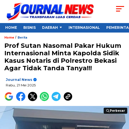
HOME
BISNIS
DAERAH
INTERNASIONAL
PEMERINT
/
Home
Berita
Prof Sutan Nasomal Pakar Hukum
Internasional Minta Kapolda Sidik
Kasus Notaris di Polrestro Bekasi
Agar Tidak Tanda Tanya!!!
Journal News
Rabu, 21 Mei 2025
Perbesar
Perbesar