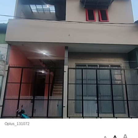
Oplus_131072
A
A
A