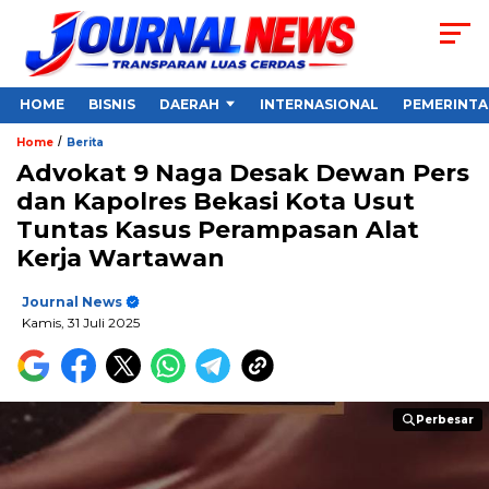
HOME
BISNIS
DAERAH
INTERNASIONAL
PEMERINT
/
Home
Berita
Advokat 9 Naga Desak Dewan Pers
dan Kapolres Bekasi Kota Usut
Tuntas Kasus Perampasan Alat
Kerja Wartawan
Journal News
Kamis, 31 Juli 2025
Perbesar
Perbesar