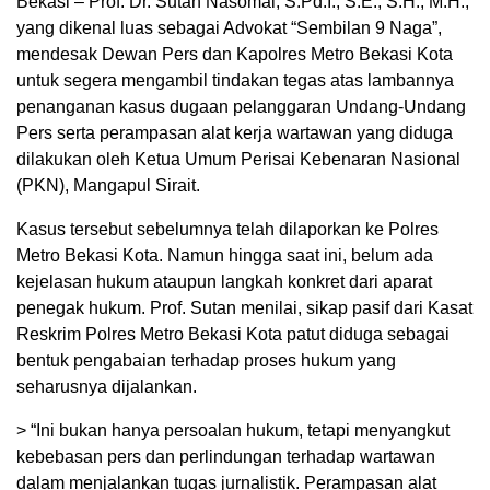
Bekasi – Prof. Dr. Sutan Nasomal, S.Pd.I., S.E., S.H., M.H.,
yang dikenal luas sebagai Advokat “Sembilan 9 Naga”,
mendesak Dewan Pers dan Kapolres Metro Bekasi Kota
untuk segera mengambil tindakan tegas atas lambannya
penanganan kasus dugaan pelanggaran Undang-Undang
Pers serta perampasan alat kerja wartawan yang diduga
dilakukan oleh Ketua Umum Perisai Kebenaran Nasional
(PKN), Mangapul Sirait.
Kasus tersebut sebelumnya telah dilaporkan ke Polres
Metro Bekasi Kota. Namun hingga saat ini, belum ada
kejelasan hukum ataupun langkah konkret dari aparat
penegak hukum. Prof. Sutan menilai, sikap pasif dari Kasat
Reskrim Polres Metro Bekasi Kota patut diduga sebagai
bentuk pengabaian terhadap proses hukum yang
seharusnya dijalankan.
> “Ini bukan hanya persoalan hukum, tetapi menyangkut
kebebasan pers dan perlindungan terhadap wartawan
dalam menjalankan tugas jurnalistik. Perampasan alat