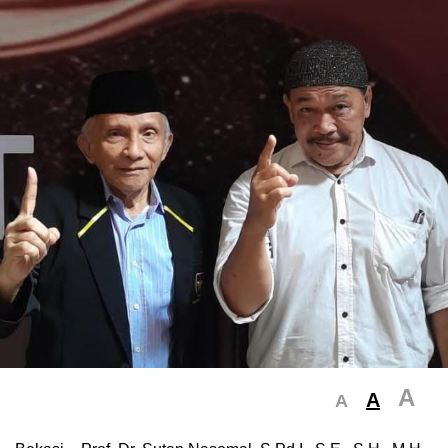
A
A
A