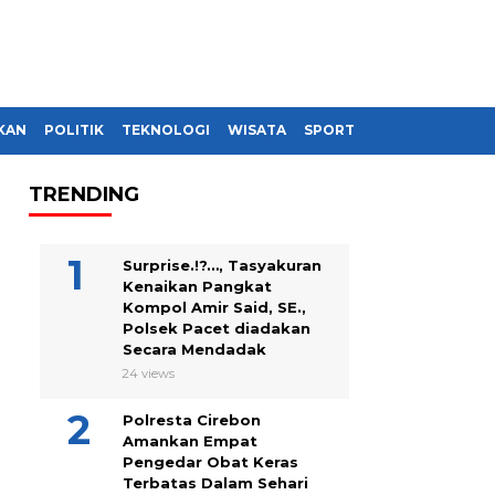
KAN
POLITIK
TEKNOLOGI
WISATA
SPORT
TRENDING
Surprise.!?…, Tasyakuran
Kenaikan Pangkat
Kompol Amir Said, SE.,
Polsek Pacet diadakan
Secara Mendadak
24 views
Polresta Cirebon
Amankan Empat
Pengedar Obat Keras
Terbatas Dalam Sehari