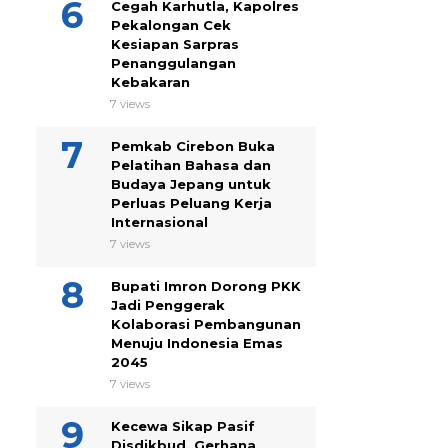
Cegah Karhutla, Kapolres
Pekalongan Cek
Kesiapan Sarpras
Penanggulangan
Kebakaran
7 views
Pemkab Cirebon Buka
Pelatihan Bahasa dan
Budaya Jepang untuk
Perluas Peluang Kerja
Internasional
7 views
Bupati Imron Dorong PKK
Jadi Penggerak
Kolaborasi Pembangunan
Menuju Indonesia Emas
2045
7 views
Kecewa Sikap Pasif
Disdikbud, Gerhana