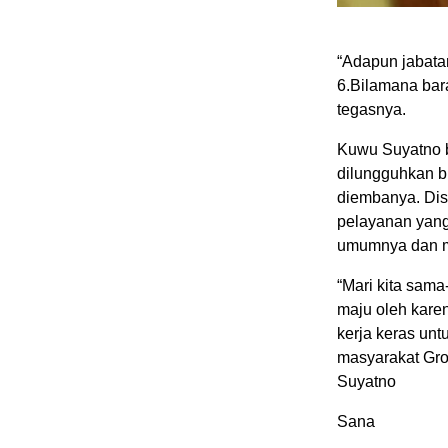
“Adapun jabatan
6.Bilamana bar
tegasnya.
Kuwu Suyatno b
dilungguhkan b
diembanya. Dis
pelayanan yang
umumnya dan m
“Mari kita sam
maju oleh karen
kerja keras unt
masyarakat Gro
Suyatno
Sana