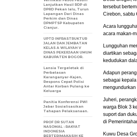
Verifikasi Fasos Fasum
Lanjutkan Hasil RDP di
tersebut berte
DPRD Pekan lalu, Turun
Cirebon, sabtu 
Lapangan Dari Dinas
Perkim dan Dinas
DPMPTSP Kabupaten
Acara lungguha
Cianjur.
acara makan-m
UPTD INFRASTRUKTUR
JALAN DAN JEMBATAN
Lungguhan meru
KELAS A WILAYAH V
DINAS PEKERJAAN UMUM
diartikan seba
KABUPATEN BOGOR.
kedudukan dala
Lansia Tergeletak di
Adapun perangk
Perbatasan
Karanganyar-Kajen,
sebagai kepala
Respons Cepat Polisi
Antar Korban Pulang ke
mengundurkan d
Keluarga
Juheri, perang
Panitia Konferensi PWI
Jabar Sosialisasikan
warga Blok 3 ke
Tahapan Pelaksanaan.
suport dan duk
di Pemerintaha
PROF DR SUTAN
NASOMAL : RAKYAT
INDONESIA
Kuwu Desa Gro
BERTERIMAKASIH KE