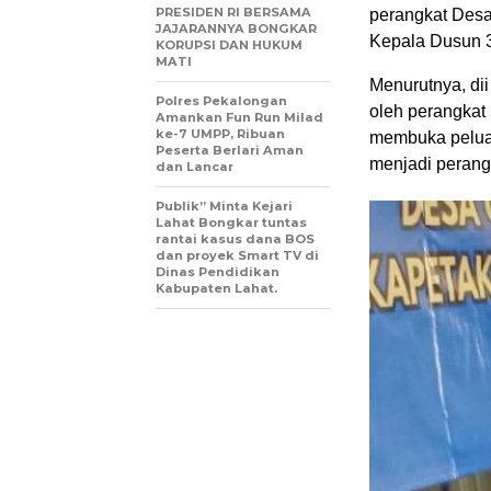
PRESIDEN RI BERSAMA
perangkat Desa
JAJARANNYA BONGKAR
Kepala Dusun 3
KORUPSI DAN HUKUM
MATI
Menurutnya, di
Polres Pekalongan
oleh perangkat
Amankan Fun Run Milad
ke-7 UMPP, Ribuan
membuka peluan
Peserta Berlari Aman
menjadi perang
dan Lancar
Publik” Minta Kejari
Lahat Bongkar tuntas
rantai kasus dana BOS
dan proyek Smart TV di
Dinas Pendidikan
Kabupaten Lahat.