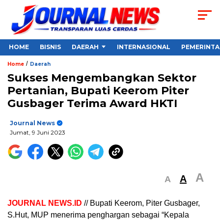
HOME
BISNIS
DAERAH
INTERNASIONAL
PEMERINT
/
Home
Daerah
Sukses Mengembangkan Sektor
Pertanian, Bupati Keerom Piter
Gusbager Terima Award HKTI
Journal News
Jumat, 9 Juni 2023
A
A
A
JOURNAL NEWS.ID
// Bupati Keerom, Piter Gusbager,
S.Hut, MUP menerima penghargan sebagai “Kepala