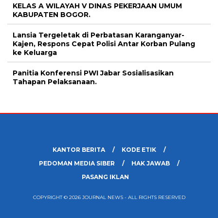
KELAS A WILAYAH V DINAS PEKERJAAN UMUM
KABUPATEN BOGOR.
Lansia Tergeletak di Perbatasan Karanganyar-
Kajen, Respons Cepat Polisi Antar Korban Pulang
ke Keluarga
Panitia Konferensi PWI Jabar Sosialisasikan
Tahapan Pelaksanaan.
KANTOR BERITA
KODE ETIK
PEDOMAN MEDIA SIBER
HAK JAWAB
PASANG IKLAN
COPYRIGHT © 2026 JOURNAL NEWS - ALL RIGHTS RESERVED