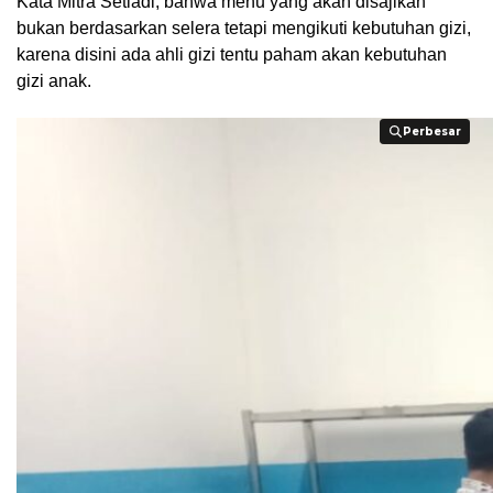
Kata Mitra Setiadi, bahwa menu yang akan disajikan
bukan berdasarkan selera tetapi mengikuti kebutuhan gizi,
karena disini ada ahli gizi tentu paham akan kebutuhan
gizi anak.
Perbesar
Perbesar