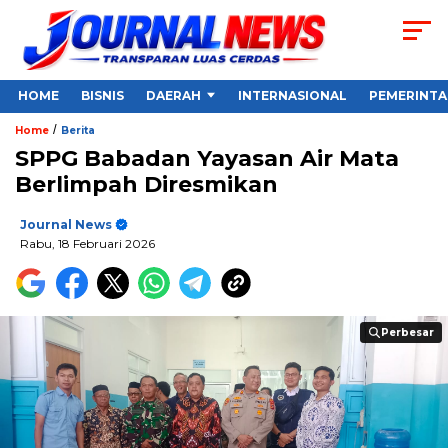
HOME
BISNIS
DAERAH
INTERNASIONAL
PEMERINT
/
Home
Berita
SPPG Babadan Yayasan Air Mata
Berlimpah Diresmikan
Journal News
Rabu, 18 Februari 2026
Perbesar
Perbesar