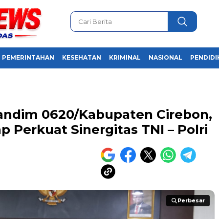
PEMERINTAHAN
KESEHATAN
KRIMINAL
NASIONAL
PENDIDI
andim 0620/Kabupaten Cirebon,
p Perkuat Sinergitas TNI – Polri
Perbesar
Perbesar