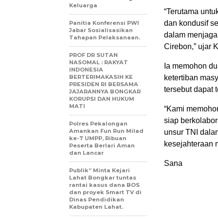
Keluarga
“Terutama unt
dan kondusif se
Panitia Konferensi PWI
Jabar Sosialisasikan
dalam menjaga 
Tahapan Pelaksanaan.
Cirebon,” ujar 
PROF DR SUTAN
NASOMAL : RAKYAT
Ia memohon du
INDONESIA
BERTERIMAKASIH KE
ketertiban mas
PRESIDEN RI BERSAMA
tersebut dapat
JAJARANNYA BONGKAR
KORUPSI DAN HUKUM
MATI
“Kami memohon 
siap berkolabo
Polres Pekalongan
Amankan Fun Run Milad
unsur TNI dala
ke-7 UMPP, Ribuan
kesejahteraan m
Peserta Berlari Aman
dan Lancar
Sana
Publik” Minta Kejari
Lahat Bongkar tuntas
rantai kasus dana BOS
dan proyek Smart TV di
Dinas Pendidikan
Kabupaten Lahat.