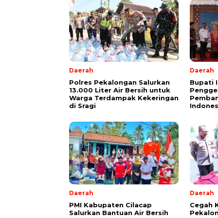
Daerah
Daerah
Polres Pekalongan Salurkan
Bupati 
13.000 Liter Air Bersih untuk
Pengger
Warga Terdampak Kekeringan
Pemban
di Sragi
Indones
Daerah
Daerah
PMI Kabupaten Cilacap
Cegah K
Salurkan Bantuan Air Bersih
Pekalo