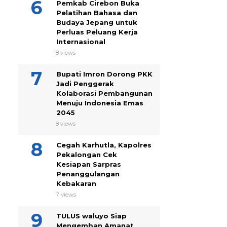
Pemkab Cirebon Buka
Pelatihan Bahasa dan
Budaya Jepang untuk
Perluas Peluang Kerja
Internasional
8 views
Bupati Imron Dorong PKK
Jadi Penggerak
Kolaborasi Pembangunan
Menuju Indonesia Emas
2045
8 views
Cegah Karhutla, Kapolres
Pekalongan Cek
Kesiapan Sarpras
Penanggulangan
Kebakaran
7 views
TULUS waluyo Siap
Mengemban Amanat