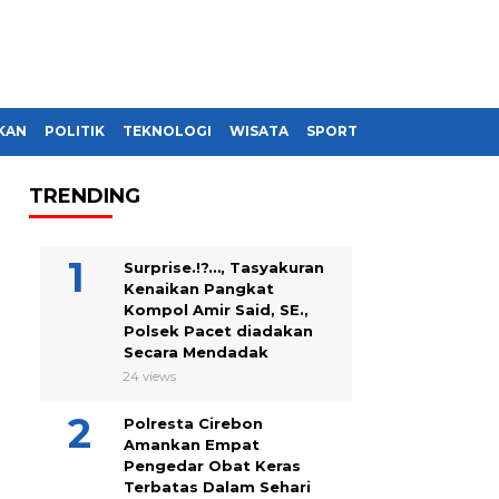
KAN
POLITIK
TEKNOLOGI
WISATA
SPORT
TRENDING
Surprise.!?…, Tasyakuran
Kenaikan Pangkat
Kompol Amir Said, SE.,
Polsek Pacet diadakan
Secara Mendadak
24 views
Polresta Cirebon
Amankan Empat
Pengedar Obat Keras
Terbatas Dalam Sehari