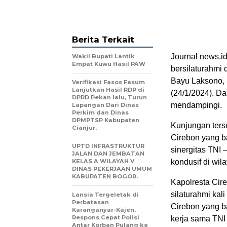
Berita Terkait
Journal news.id
Wakil Bupati Lantik
Empat Kuwu Hasil PAW
bersilaturahmi
Bayu Laksono, 
Verifikasi Fasos Fasum
Lanjutkan Hasil RDP di
(24/1/2024). Da
DPRD Pekan lalu, Turun
mendampingi.
Lapangan Dari Dinas
Perkim dan Dinas
DPMPTSP Kabupaten
Kunjungan terse
Cianjur.
Cirebon yang ba
UPTD INFRASTRUKTUR
sinergitas TNI
JALAN DAN JEMBATAN
KELAS A WILAYAH V
kondusif di wi
DINAS PEKERJAAN UMUM
KABUPATEN BOGOR.
Kapolresta Cir
silaturahmi kal
Lansia Tergeletak di
Perbatasan
Cirebon yang ba
Karanganyar-Kajen,
Respons Cepat Polisi
kerja sama TNI 
Antar Korban Pulang ke