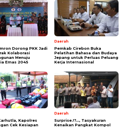
Daerah
Imron Dorong PKK Jadi
Pemkab Cirebon Buka
ak Kolaborasi
Pelatihan Bahasa dan Budaya
gunan Menuju
Jepang untuk Perluas Peluang
ia Emas 2045
Kerja Internasional
Daerah
arhutla, Kapolres
Surprise.!?…, Tasyakuran
ngan Cek Kesiapan
Kenaikan Pangkat Kompol