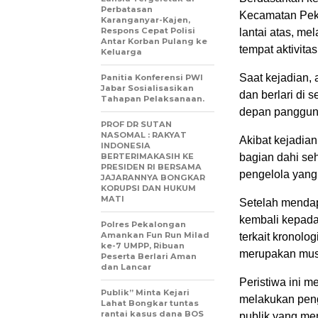
Perbatasan
Kecamatan Pekal
Karanganyar-Kajen,
Respons Cepat Polisi
lantai atas, me
Antar Korban Pulang ke
tempat aktivita
Keluarga
Saat kejadian, 
Panitia Konferensi PWI
Jabar Sosialisasikan
dan berlari di s
Tahapan Pelaksanaan.
depan panggung
PROF DR SUTAN
NASOMAL : RAKYAT
Akibat kejadian
INDONESIA
BERTERIMAKASIH KE
bagian dahi se
PRESIDEN RI BERSAMA
pengelola yang
JAJARANNYA BONGKAR
KORUPSI DAN HUKUM
MATI
Setelah mendap
kembali kepada
Polres Pekalongan
Amankan Fun Run Milad
terkait kronolo
ke-7 UMPP, Ribuan
merupakan mus
Peserta Berlari Aman
dan Lancar
Peristiwa ini m
Publik” Minta Kejari
melakukan peng
Lahat Bongkar tuntas
rantai kasus dana BOS
publik yang memi