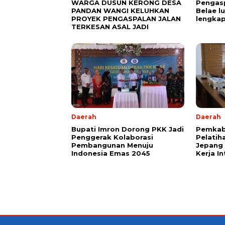
WARGA DUSUN KERONG DESA
Pengasp
PANDAN WANGI KELUHKAN
Belae l
PROYEK PENGASPALAN JALAN
lengkap
TERKESAN ASAL JADI
Daerah
Daerah
Bupati Imron Dorong PKK Jadi
Pemkab
Penggerak Kolaborasi
Pelatih
Pembangunan Menuju
Jepang 
Indonesia Emas 2045
Kerja I