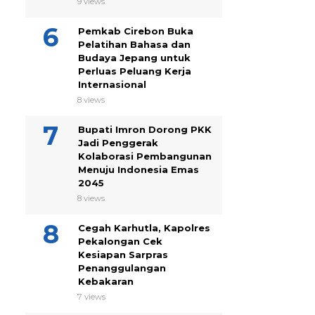
9 views
Pemkab Cirebon Buka
Pelatihan Bahasa dan
Budaya Jepang untuk
Perluas Peluang Kerja
Internasional
8 views
Bupati Imron Dorong PKK
Jadi Penggerak
Kolaborasi Pembangunan
Menuju Indonesia Emas
2045
8 views
Cegah Karhutla, Kapolres
Pekalongan Cek
Kesiapan Sarpras
Penanggulangan
Kebakaran
7 views