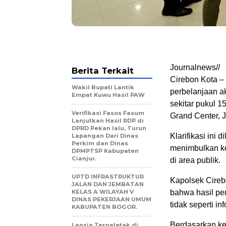
Journalnews//
Berita Terkait
Cirebon Kota – I
Wakil Bupati Lantik
perbelanjaan ak
Empat Kuwu Hasil PAW
sekitar pukul 
Verifikasi Fasos Fasum
Grand Center, 
Lanjutkan Hasil RDP di
DPRD Pekan lalu, Turun
Klarifikasi ini
Lapangan Dari Dinas
Perkim dan Dinas
menimbulkan ke
DPMPTSP Kabupaten
Cianjur.
di area publik.
UPTD INFRASTRUKTUR
Kapolsek Cireb
JALAN DAN JEMBATAN
KELAS A WILAYAH V
bahwa hasil pe
DINAS PEKERJAAN UMUM
tidak seperti in
KABUPATEN BOGOR.
Berdasarkan ke
Lansia Tergeletak di