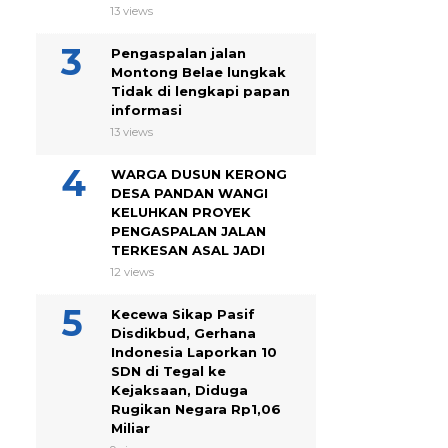
13 views
Pengaspalan jalan
Montong Belae lungkak
Tidak di lengkapi papan
informasi
13 views
WARGA DUSUN KERONG
DESA PANDAN WANGI
KELUHKAN PROYEK
PENGASPALAN JALAN
TERKESAN ASAL JADI
12 views
Kecewa Sikap Pasif
Disdikbud, Gerhana
Indonesia Laporkan 10
SDN di Tegal ke
Kejaksaan, Diduga
Rugikan Negara Rp1,06
Miliar