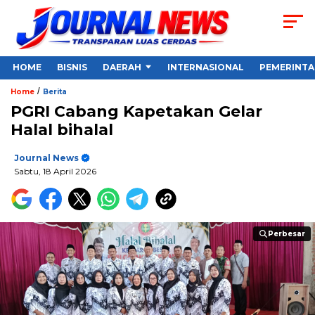
HOME
BISNIS
DAERAH
INTERNASIONAL
PEMERINT
/
Home
Berita
PGRI Cabang Kapetakan Gelar
Halal bihalal
Journal News
Sabtu, 18 April 2026
Perbesar
Perbesar