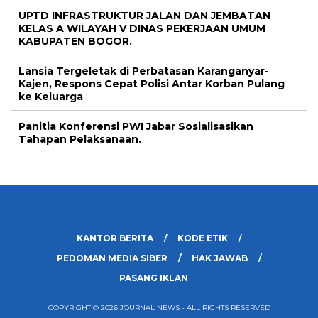
UPTD INFRASTRUKTUR JALAN DAN JEMBATAN
KELAS A WILAYAH V DINAS PEKERJAAN UMUM
KABUPATEN BOGOR.
Lansia Tergeletak di Perbatasan Karanganyar-
Kajen, Respons Cepat Polisi Antar Korban Pulang
ke Keluarga
Panitia Konferensi PWI Jabar Sosialisasikan
Tahapan Pelaksanaan.
KANTOR BERITA
KODE ETIK
PEDOMAN MEDIA SIBER
HAK JAWAB
PASANG IKLAN
COPYRIGHT © 2026 JOURNAL NEWS - ALL RIGHTS RESERVED