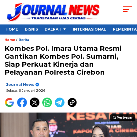
HOME
BISNIS
DAERAH
INTERNASIONAL
PEMERINT
/
Home
Berita
Kombes Pol. Imara Utama Resmi
Gantikan Kombes Pol. Sumarni,
Siap Perkuat Kinerja dan
Pelayanan Polresta Cirebon
Journal News
Selasa, 6 Januari 2026
Perbesar
Perbesar