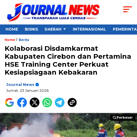
HOME
BISNIS
DAERAH
INTERNASIONAL
PEMERINT
/
Home
Berita
Kolaborasi Disdamkarmat
Kabupaten Cirebon dan Pertamina
HSE Training Center Perkuat
Kesiapsiagaan Kebakaran
Journal News
Jumat, 23 Januari 2026
Perbesar
Perbesar