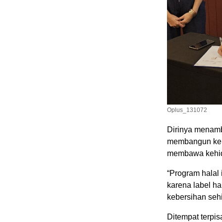
Oplus_131072
Dirinya menam
membangun kek
membawa kehidu
“Program halal 
karena label h
kebersihan sehi
Ditempat terpi