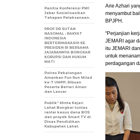
Arie Azhari y
Panitia Konferensi PWI
Jabar Sosialisasikan
menyambut baik
Tahapan Pelaksanaan.
BPJPH.
PROF DR SUTAN
“Perjanjian ke
NASOMAL : RAKYAT
INDONESIA
JEMARI agar da
BERTERIMAKASIH KE
PRESIDEN RI BERSAMA
itu JEMARI dan
JAJARANNYA BONGKAR
untuk menanamk
KORUPSI DAN HUKUM
MATI
perdagangan d
Polres Pekalongan
Amankan Fun Run Milad
ke-7 UMPP, Ribuan
Peserta Berlari Aman
dan Lancar
Publik” Minta Kejari
Lahat Bongkar tuntas
rantai kasus dana BOS
dan proyek Smart TV di
Dinas Pendidikan
Kabupaten Lahat.