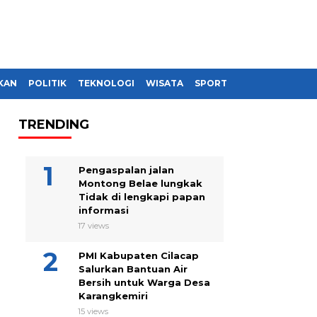
KAN
POLITIK
TEKNOLOGI
WISATA
SPORT
TRENDING
Pengaspalan jalan
Montong Belae lungkak
Tidak di lengkapi papan
informasi
17 views
PMI Kabupaten Cilacap
Salurkan Bantuan Air
Bersih untuk Warga Desa
Karangkemiri
15 views