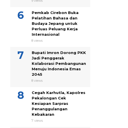
9 views
Pemkab Cirebon Buka
Pelatihan Bahasa dan
Budaya Jepang untuk
Perluas Peluang Kerja
Internasional
8 views
Bupati Imron Dorong PKK
Jadi Penggerak
Kolaborasi Pembangunan
Menuju Indonesia Emas
2045
8 views
Cegah Karhutla, Kapolres
Pekalongan Cek
Kesiapan Sarpras
Penanggulangan
Kebakaran
7 views