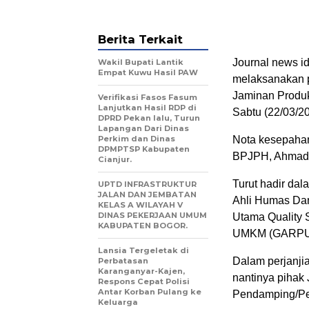
Berita Terkait
Journal news i
Wakil Bupati Lantik
Empat Kuwu Hasil PAW
melaksanakan 
Jaminan Produk
Verifikasi Fasos Fasum
Lanjutkan Hasil RDP di
Sabtu (22/03/20
DPRD Pekan lalu, Turun
Lapangan Dari Dinas
Perkim dan Dinas
Nota kesepaham
DPMPTSP Kabupaten
BPJPH, Ahmad 
Cianjur.
Turut hadir dal
UPTD INFRASTRUKTUR
JALAN DAN JEMBATAN
Ahli Humas Dan
KELAS A WILAYAH V
DINAS PEKERJAAN UMUM
Utama Quality 
KABUPATEN BOGOR.
UMKM (GARPU),
Lansia Tergeletak di
Dalam perjanji
Perbatasan
Karanganyar-Kajen,
nantinya pihak
Respons Cepat Polisi
Antar Korban Pulang ke
Pendamping/Pe
Keluarga