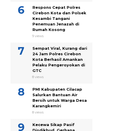
Respons Cepat Polres
Cirebon Kota dan Polsek
Kesambi Tangani
Penemuan Jenazah di
Rumah Kosong
9 views
Sempat Viral, Kurang dari
24 Jam Polres Cirebon
Kota Berhasil Amankan
Pelaku Pengeroyokan di
GTC
8 views
PMI Kabupaten Cilacap
Salurkan Bantuan Air
Bersih untuk Warga Desa
Karangkemiri
8 views
Kecewa Sikap Pasif
Disdikbud, Gerhana