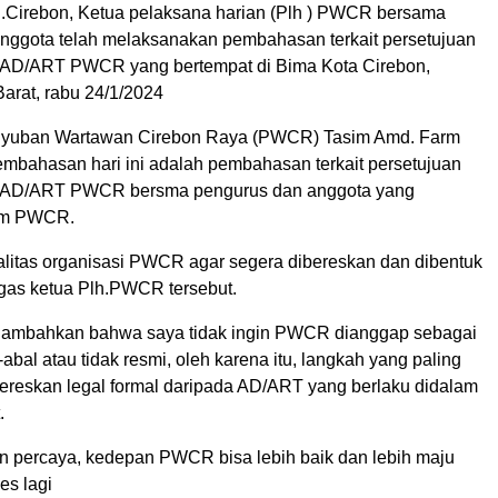
d.Cirebon, Ketua pelaksana harian (Plh ) PWCR bersama
nggota telah melaksanakan pembahasan terkait persetujuan
 AD/ART PWCR yang bertempat di Bima Kota Cirebon,
arat, rabu 24/1/2024
uyuban Wartawan Cirebon Raya (PWCR) Tasim Amd. Farm
mbahasan hari ini adalah pembahasan terkait persetujuan
 AD/ART PWCR bersma pengurus dan anggota yang
am PWCR.
galitas organisasi PWCR agar segera dibereskan dan dibentuk
egas ketua Plh.PWCR tersebut.
nambahkan bahwa saya tidak ingin PWCR dianggap sebagai
-abal atau tidak resmi, oleh karena itu, langkah yang paling
ereskan legal formal daripada AD/ART yang berlaku didalam
.
an percaya, kedepan PWCR bisa lebih baik dan lebih maju
es lagi