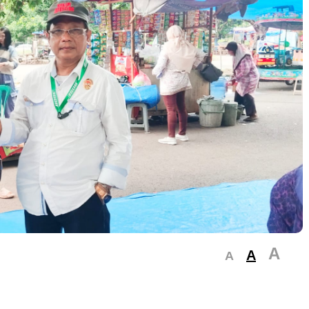
A
A
A