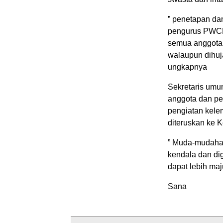
” penetapan da
pengurus PWCR 
semua anggota 
walaupun dihuja
ungkapnya
Sekretaris umu
anggota dan pe
pengiatan kel
diteruskan ke 
” Muda-mudah
kendala dan d
dapat lebih maj
Sana