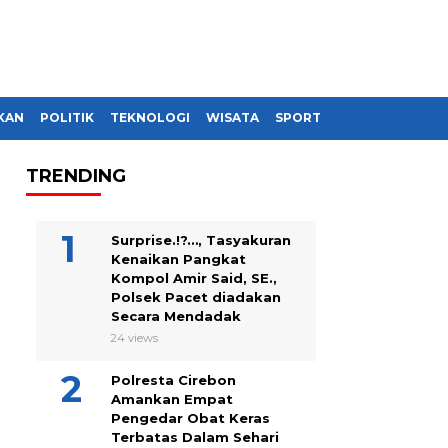
KAN
POLITIK
TEKNOLOGI
WISATA
SPORT
TRENDING
Surprise.!?…, Tasyakuran
Kenaikan Pangkat
Kompol Amir Said, SE.,
Polsek Pacet diadakan
Secara Mendadak
24 views
Polresta Cirebon
Amankan Empat
Pengedar Obat Keras
Terbatas Dalam Sehari