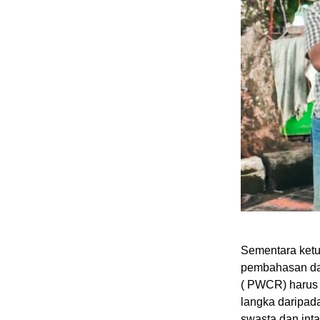
Sementara ket
pembahasan da
( PWCR) harus 
langka daripa
swasta dan inta