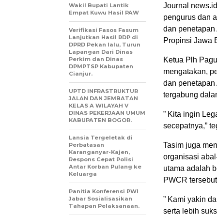
Journal news.i
Wakil Bupati Lantik
Empat Kuwu Hasil PAW
pengurus dan a
dan penetapan
Verifikasi Fasos Fasum
Lanjutkan Hasil RDP di
Propinsi Jawa B
DPRD Pekan lalu, Turun
Lapangan Dari Dinas
Perkim dan Dinas
Ketua Plh Pag
DPMPTSP Kabupaten
mengatakan, pe
Cianjur.
dan penetapan
UPTD INFRASTRUKTUR
tergabung dal
JALAN DAN JEMBATAN
KELAS A WILAYAH V
DINAS PEKERJAAN UMUM
” Kita ingin Le
KABUPATEN BOGOR.
secepatnya,” t
Lansia Tergeletak di
Tasim juga me
Perbatasan
Karanganyar-Kajen,
organisasi abal
Respons Cepat Polisi
Antar Korban Pulang ke
utama adalah b
Keluarga
PWCR tersebut
Panitia Konferensi PWI
Jabar Sosialisasikan
” Kami yakin d
Tahapan Pelaksanaan.
serta lebih suks