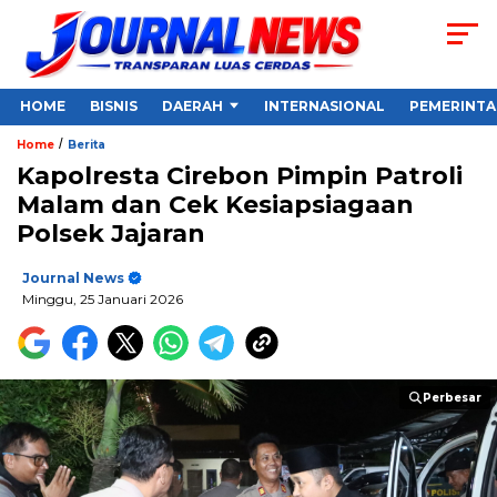
HOME
BISNIS
DAERAH
INTERNASIONAL
PEMERINT
/
Home
Berita
Kapolresta Cirebon Pimpin Patroli
Malam dan Cek Kesiapsiagaan
Polsek Jajaran
Journal News
Minggu, 25 Januari 2026
Perbesar
Perbesar