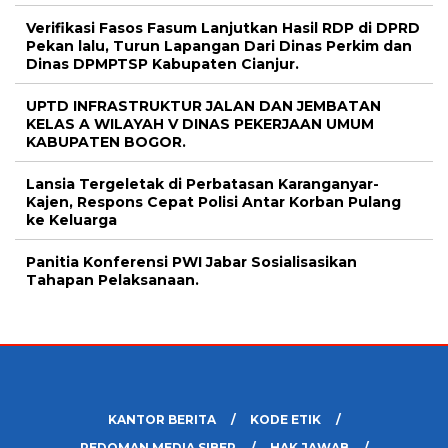
Verifikasi Fasos Fasum Lanjutkan Hasil RDP di DPRD
Pekan lalu, Turun Lapangan Dari Dinas Perkim dan
Dinas DPMPTSP Kabupaten Cianjur.
UPTD INFRASTRUKTUR JALAN DAN JEMBATAN
KELAS A WILAYAH V DINAS PEKERJAAN UMUM
KABUPATEN BOGOR.
Lansia Tergeletak di Perbatasan Karanganyar-
Kajen, Respons Cepat Polisi Antar Korban Pulang
ke Keluarga
Panitia Konferensi PWI Jabar Sosialisasikan
Tahapan Pelaksanaan.
KANTOR BERITA
KODE ETIK
PEDOMAN MEDIA SIBER
HAK JAWAB