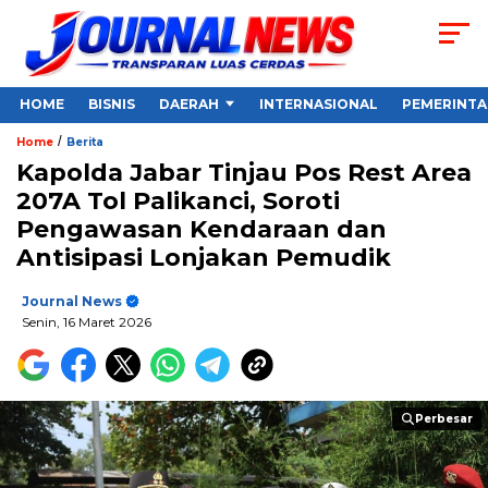
HOME
BISNIS
DAERAH
INTERNASIONAL
PEMERINT
/
Home
Berita
Kapolda Jabar Tinjau Pos Rest Area
207A Tol Palikanci, Soroti
Pengawasan Kendaraan dan
Antisipasi Lonjakan Pemudik
Journal News
Senin, 16 Maret 2026
Perbesar
Perbesar