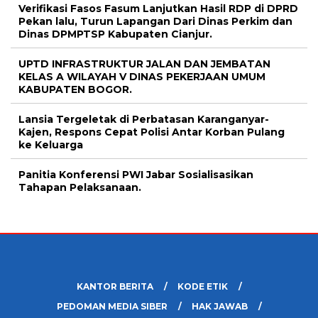
Verifikasi Fasos Fasum Lanjutkan Hasil RDP di DPRD
Pekan lalu, Turun Lapangan Dari Dinas Perkim dan
Dinas DPMPTSP Kabupaten Cianjur.
UPTD INFRASTRUKTUR JALAN DAN JEMBATAN
KELAS A WILAYAH V DINAS PEKERJAAN UMUM
KABUPATEN BOGOR.
Lansia Tergeletak di Perbatasan Karanganyar-
Kajen, Respons Cepat Polisi Antar Korban Pulang
ke Keluarga
Panitia Konferensi PWI Jabar Sosialisasikan
Tahapan Pelaksanaan.
KANTOR BERITA
KODE ETIK
PEDOMAN MEDIA SIBER
HAK JAWAB