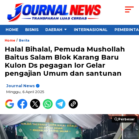
HOME
BISNIS
DAERAH
INTERNASIONAL
PEMERINT
/
Home
Berita
Halal Bihalal, Pemuda Mushollah
Baitus Salam Blok Karang Baru
Kulon Ds pegagan lor Gelar
pengajian Umum dan santunan
Journal News
Minggu, 6 April 2025
Perbesar
Perbesar