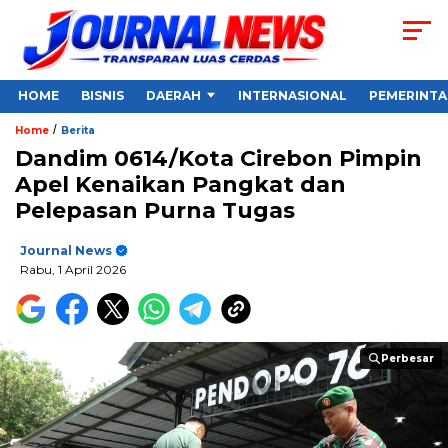
HOME
BISNIS
DAERAH
INTERNASIONAL
PEMERINT
/
Home
Berita
Dandim 0614/Kota Cirebon Pimpin
Apel Kenaikan Pangkat dan
Pelepasan Purna Tugas
Journal News
Rabu, 1 April 2026
Perbesar
Perbesar