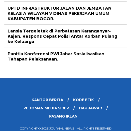
UPTD INFRASTRUKTUR JALAN DAN JEMBATAN
KELAS A WILAYAH V DINAS PEKERJAAN UMUM
KABUPATEN BOGOR.
Lansia Tergeletak di Perbatasan Karanganyar-
Kajen, Respons Cepat Polisi Antar Korban Pulang
ke Keluarga
Panitia Konferensi PWI Jabar Sosialisasikan
Tahapan Pelaksanaan.
KANTOR BERITA
KODE ETIK
PEDOMAN MEDIA SIBER
HAK JAWAB
PASANG IKLAN
COPYRIGHT © 2026 JOURNAL NEWS - ALL RIGHTS RESERVED