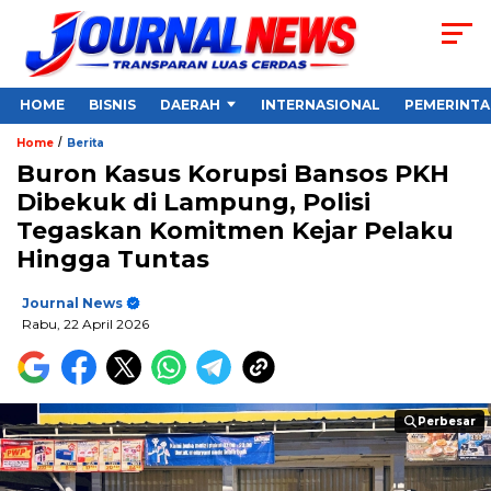
HOME
BISNIS
DAERAH
INTERNASIONAL
PEMERINT
/
Home
Berita
Buron Kasus Korupsi Bansos PKH
Dibekuk di Lampung, Polisi
Tegaskan Komitmen Kejar Pelaku
Hingga Tuntas
Journal News
Rabu, 22 April 2026
Perbesar
Perbesar