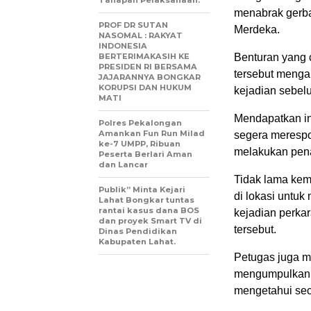
menabrak gerba
PROF DR SUTAN
Merdeka.
NASOMAL : RAKYAT
INDONESIA
BERTERIMAKASIH KE
Benturan yang
PRESIDEN RI BERSAMA
tersebut mengal
JAJARANNYA BONGKAR
KORUPSI DAN HUKUM
kejadian sebel
MATI
Mendapatkan in
Polres Pekalongan
Amankan Fun Run Milad
segera merespo
ke-7 UMPP, Ribuan
melakukan pen
Peserta Berlari Aman
dan Lancar
Tidak lama kem
Publik” Minta Kejari
di lokasi untuk
Lahat Bongkar tuntas
rantai kasus dana BOS
kejadian perkar
dan proyek Smart TV di
tersebut.
Dinas Pendidikan
Kabupaten Lahat.
Petugas juga m
mengumpulkan k
mengetahui seca