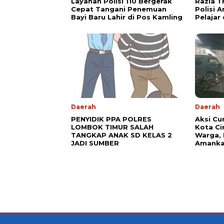
Layanan Polisi 110 Bergerak
Razia T
Cepat Tangani Penemuan
Polisi 
Bayi Baru Lahir di Pos Kamling
Pelajar
Daerah
Daerah
PENYIDIK PPA POLRES
Aksi Cu
LOMBOK TIMUR SALAH
Kota Ci
TANGKAP ANAK SD KELAS 2
Warga, 
JADI SUMBER
Amanka