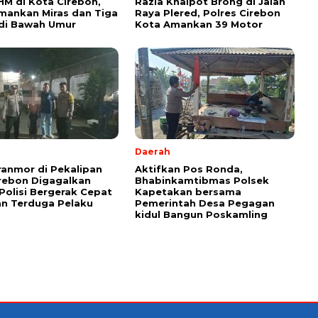
HM di Kota Cirebon,
Razia Knalpot Brong di Jalan
Amankan Miras dan Tiga
Raya Plered, Polres Cirebon
 di Bawah Umur
Kota Amankan 39 Motor
Daerah
ranmor di Pekalipan
Aktifkan Pos Ronda,
rebon Digagalkan
Bhabinkamtibmas Polsek
Polisi Bergerak Cepat
Kapetakan bersama
n Terduga Pelaku
Pemerintah Desa Pegagan
kidul Bangun Poskamling