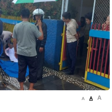
A
A
A