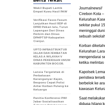
Berita Terkait
Journalnews//
Wakil Bupati Lantik
Empat Kuwu Hasil PAW
Cirebon Kota – 
Kelurahan Kas
Verifikasi Fasos Fasum
Lanjutkan Hasil RDP di
sekitar pukul 
DPRD Pekan lalu, Turun
meninggal duni
Lapangan Dari Dinas
Perkim dan Dinas
sebuah sekolah
DPMPTSP Kabupaten
Cianjur.
Korban diketahu
UPTD INFRASTRUKTUR
Kelurahan Lara
JALAN DAN JEMBATAN
KELAS A WILAYAH V
mengendarai s
DINAS PEKERJAAN UMUM
ketika melintas
KABUPATEN BOGOR.
Kapolsek Lema
Lansia Tergeletak di
Perbatasan
peristiwa terse
Karanganyar-Kajen,
Respons Cepat Polisi
berbelok ke ar
Antar Korban Pulang ke
kawasan Kelur
Keluarga
Saat melakukan
Panitia Konferensi PWI
Jabar Sosialisasikan
diduga hilang k
Tahapan Pelaksanaan.