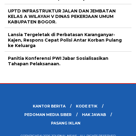
UPTD INFRASTRUKTUR JALAN DAN JEMBATAN
KELAS A WILAYAH V DINAS PEKERJAAN UMUM
KABUPATEN BOGOR.
Lansia Tergeletak di Perbatasan Karanganyar-
Kajen, Respons Cepat Polisi Antar Korban Pulang
ke Keluarga
Panitia Konferensi PWI Jabar Sosialisasikan
Tahapan Pelaksanaan.
KANTOR BERITA
KODE ETIK
PEDOMAN MEDIA SIBER
HAK JAWAB
PASANG IKLAN
COPYRIGHT © 2026 JOURNAL NEWS - ALL RIGHTS RESERVED