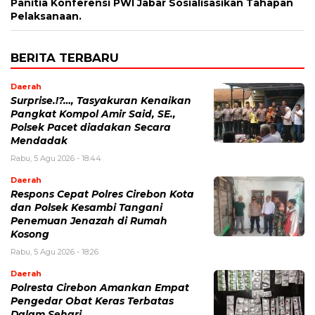
Panitia Konferensi PWI Jabar Sosialisasikan Tahapan
Pelaksanaan.
BERITA TERBARU
Daerah
Surprise.!?…, Tasyakuran Kenaikan
Pangkat Kompol Amir Said, SE.,
Polsek Pacet diadakan Secara
Mendadak
Rabu, 5 Agu 2026 - 18:44
Daerah
Respons Cepat Polres Cirebon Kota
dan Polsek Kesambi Tangani
Penemuan Jenazah di Rumah
Kosong
Rabu, 5 Agu 2026 - 18:26
Daerah
Polresta Cirebon Amankan Empat
Pengedar Obat Keras Terbatas
Dalam Sehari