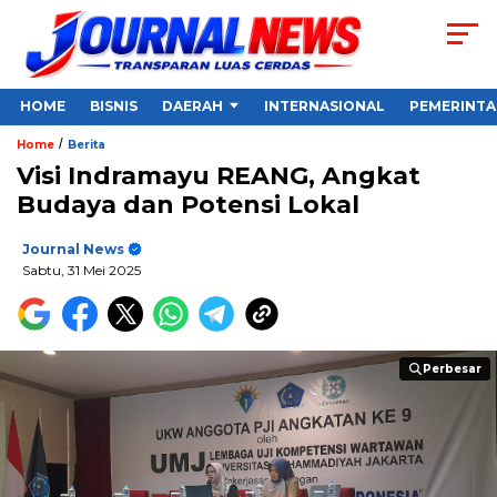
HOME
BISNIS
DAERAH
INTERNASIONAL
PEMERINT
/
Home
Berita
Visi Indramayu REANG, Angkat
Budaya dan Potensi Lokal
Journal News
Sabtu, 31 Mei 2025
Perbesar
Perbesar