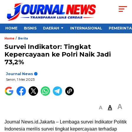
HOME
BISNIS
DAERAH
INTERNASIONAL
PEMERINT
/
Home
Berita
Survei Indikator: Tingkat
Kepercayaan ke Polri Naik Jadi
73,2%
Journal News
Senin, 1 Mei 2023
A
A
A
Journal News.id.Jakarta – Lembaga survei Indikator Politik
Indonesia merilis survei tingkat kepercayaan terhadap