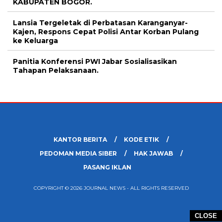
KABUPATEN BOGOR.
Lansia Tergeletak di Perbatasan Karanganyar-
Kajen, Respons Cepat Polisi Antar Korban Pulang
ke Keluarga
Panitia Konferensi PWI Jabar Sosialisasikan
Tahapan Pelaksanaan.
KANTOR BERITA
KODE ETIK
PEDOMAN MEDIA SIBER
HAK JAWAB
PASANG IKLAN
COPYRIGHT © 2026 JOURNAL NEWS - ALL RIGHTS RESERVED
CLOSE