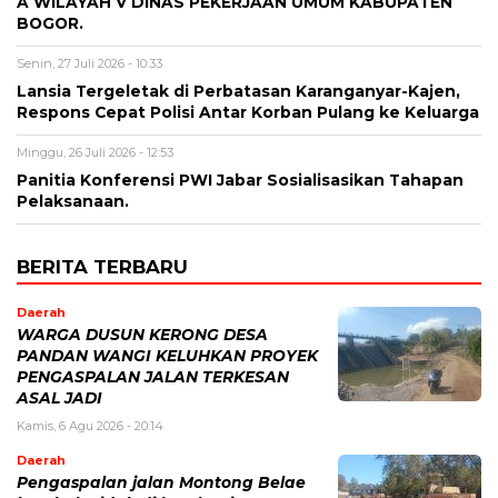
A WILAYAH V DINAS PEKERJAAN UMUM KABUPATEN
BOGOR.
Senin, 27 Juli 2026 - 10:33
Lansia Tergeletak di Perbatasan Karanganyar-Kajen,
Respons Cepat Polisi Antar Korban Pulang ke Keluarga
Minggu, 26 Juli 2026 - 12:53
Panitia Konferensi PWI Jabar Sosialisasikan Tahapan
Pelaksanaan.
BERITA TERBARU
Daerah
WARGA DUSUN KERONG DESA
PANDAN WANGI KELUHKAN PROYEK
PENGASPALAN JALAN TERKESAN
ASAL JADI
Kamis, 6 Agu 2026 - 20:14
Daerah
Pengaspalan jalan Montong Belae