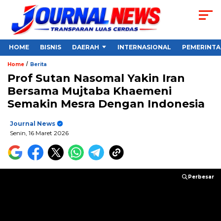
HOME
BISNIS
DAERAH
INTERNASIONAL
PEMERINT
/
Home
Berita
Prof Sutan Nasomal Yakin Iran
Bersama Mujtaba Khaemeni
Semakin Mesra Dengan Indonesia
Journal News
Senin, 16 Maret 2026
Perbesar
Perbesar