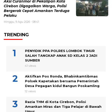
Aksi Curanmor di Pekalipan Kota
Cirebon Digagalkan Warga, Polisi
Bergerak Cepat Amankan Terduga
Pelaku
Minggu, 9 Agu 2026 - 08:41
TRENDING
PENYIDIK PPA POLRES LOMBOK TIMUR
SALAH TANGKAP ANAK SD KELAS 2 JADI
SUMBER
41 views
Aktifkan Pos Ronda, Bhabinkamtibmas
Polsek Kapetakan bersama Pemerintah
Desa Pegagan kidul Bangun Poskamling
12 views
Razia THM di Kota Cirebon, Polisi
Amankan Miras dan Tiga Pelajar di Bawah
Umur