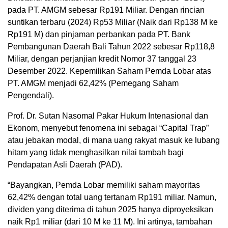
pada PT. AMGM sebesar Rp191 Miliar. Dengan rincian
suntikan terbaru (2024) Rp53 Miliar (Naik dari Rp138 M ke
Rp191 M) dan pinjaman perbankan pada PT. Bank
Pembangunan Daerah Bali Tahun 2022 sebesar Rp118,8
Miliar, dengan perjanjian kredit Nomor 37 tanggal 23
Desember 2022. Kepemilikan Saham Pemda Lobar atas
PT. AMGM menjadi 62,42% (Pemegang Saham
Pengendali).
Prof. Dr. Sutan Nasomal Pakar Hukum Intenasional dan
Ekonom, menyebut fenomena ini sebagai “Capital Trap”
atau jebakan modal, di mana uang rakyat masuk ke lubang
hitam yang tidak menghasilkan nilai tambah bagi
Pendapatan Asli Daerah (PAD).
“Bayangkan, Pemda Lobar memiliki saham mayoritas
62,42% dengan total uang tertanam Rp191 miliar. Namun,
dividen yang diterima di tahun 2025 hanya diproyeksikan
naik Rp1 miliar (dari 10 M ke 11 M). Ini artinya, tambahan