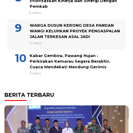
Prioritaskan Kinerja dan Sinergi Dengan
Pemkab
6 views
WARGA DUSUN KERONG DESA PANDAN
WANGI KELUHKAN PROYEK PENGASPALAN
JALAN TERKESAN ASAL JADI
4 views
Kabar Gembira, Pawang Hujan :
Perkirakan Kemarau Segera Berakhir,
Cuaca Mendekati Mendung Gerimis
3 views
BERITA TERBARU