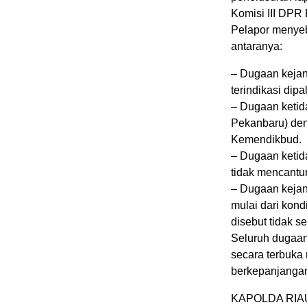
Komisi III DPR 
Pelapor menyeb
antaranya:
– Dugaan keja
terindikasi dipa
– Dugaan ketid
Pekanbaru) den
Kemendikbud.
– Dugaan ketid
tidak mencantu
– Dugaan keja
mulai dari kondi
disebut tidak 
Seluruh dugaan 
secara terbuka
berkepanjangan
KAPOLDA RIA