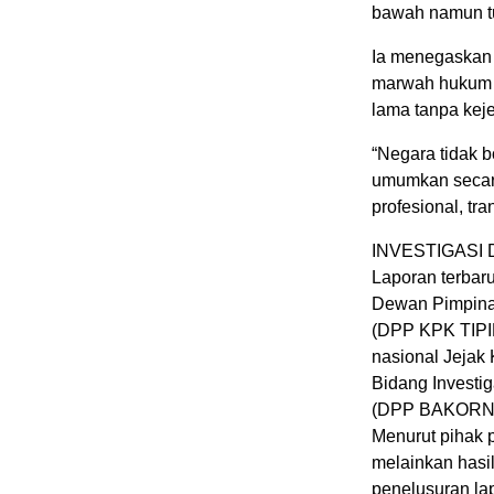
bawah namun tu
Ia menegaskan
marwah hukum d
lama tanpa kej
“Negara tidak b
umumkan secara
profesional, tr
INVESTIGASI
Laporan terbaru
Dewan Pimpina
(DPP KPK TIPIKO
nasional Jeja
Bidang Investi
(DPP BAKORN
Menurut pihak p
melainkan hasil
penelusuran lap