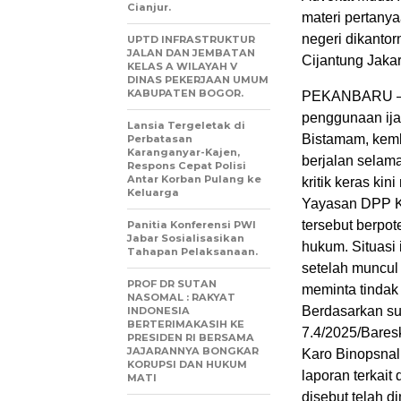
Cianjur.
materi pertany
negeri dikantor
UPTD INFRASTRUKTUR
JALAN DAN JEMBATAN
Cijantung Jakar
KELAS A WILAYAH V
DINAS PEKERJAAN UMUM
KABUPATEN BOGOR.
PEKANBARU — K
penggunaan ija
Lansia Tergeletak di
Bistamam, kemb
Perbatasan
Karanganyar-Kajen,
berjalan selama
Respons Cepat Polisi
Antar Korban Pulang ke
kritik keras ki
Keluarga
Yayasan DPP K
tersebut berpo
Panitia Konferensi PWI
Jabar Sosialisasikan
hukum. Situasi 
Tahapan Pelaksanaan.
setelah muncul 
PROF DR SUTAN
meminta tindak 
NASOMAL : RAKYAT
Berdasarkan su
INDONESIA
BERTERIMAKASIH KE
7.4/2025/Bares
PRESIDEN RI BERSAMA
JAJARANNYA BONGKAR
Karo Binopsnal 
KORUPSI DAN HUKUM
laporan terkai
MATI
disebut telah d