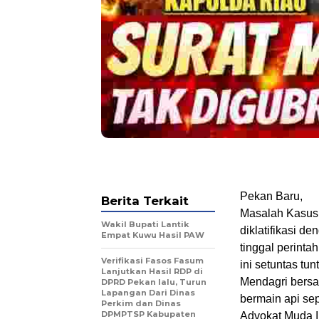
Pekan Baru,
Berita Terkait
Masalah Kasus 
Wakil Bupati Lantik
diklatifikasi d
Empat Kuwu Hasil PAW
tinggal perint
Verifikasi Fasos Fasum
ini setuntas t
Lanjutkan Hasil RDP di
Mendagri bersam
DPRD Pekan lalu, Turun
Lapangan Dari Dinas
bermain api se
Perkim dan Dinas
DPMPTSP Kabupaten
Advokat Muda I