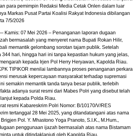
aan para pemimpin Redaksi Media Cetak Onlen dalam luar
nya Markas Pusat Partai Koalisi Rakyat Indonesia dibilangan
ta 7/5/2026
amis: 07 Mei 2026 – Penanganan laporan dugaan
zah bermasalah yang menyeret nama Bupati Rokan Hilir,
ali memantik gelombang sorotan tajam publik. Setelah
 344 hari, hingga hari ini tanpa kepastian hukum yang jelas,
ni mengarah kepada Irjen Pol Herry Heryawan, Kapolda Riau.
PK TIPIKOR menilai lambannya proses penanganan perkara
tensi merusak kepercayaan masyarakat terhadap supremasi
ini semakin memantik tanda tanya besar publik, terlebih
fakta adanya surat resmi dari Mabes Polri yang disebut telah
lanjut kepada Polda Riau.
rat resmi Kabareskrim Polri Nomor: B/10170/V/RES
krim tertanggal 28 Mei 2025, yang ditandatangani atas nama
Brigjen Pol. Y. Mhastono Yoga Pranoto, S.I.K., M.Hum.,
t dugaan penggunaan ijazah bermasalah atas nama Bistamam
iminta untuk ditindaklanjuti oleh Kapolda Riau.