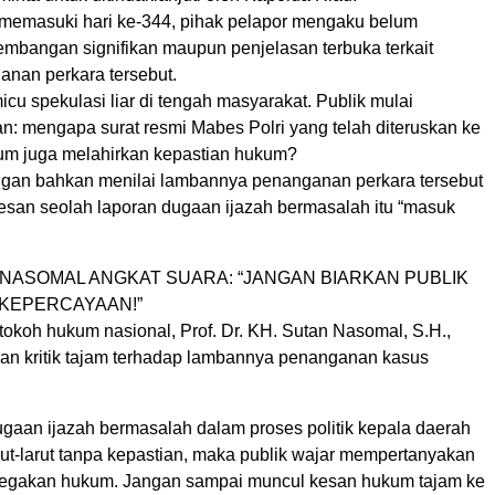
emasuki hari ke-344, pihak pelapor mengaku belum
mbangan signifikan maupun penjelasan terbuka terkait
anan perkara tersebut.
icu spekulasi liar di tengah masyarakat. Publik mulai
: mengapa surat resmi Mabes Polri yang telah diteruskan ke
um juga melahirkan kepastian hukum?
gan bahkan menilai lambannya penanganan perkara tersebut
san seolah laporan dugaan ijazah bermasalah itu “masuk
 NASOMAL ANGKAT SUARA: “JANGAN BIARKAN PUBLIK
KEPERCAYAAN!”
tokoh hukum nasional, Prof. Dr. KH. Sutan Nasomal, S.H.,
kan kritik tajam terhadap lambannya penanganan kasus
ugaan ijazah bermasalah dalam proses politik kepala daerah
rut-larut tanpa kepastian, maka publik wajar mempertanyakan
negakan hukum. Jangan sampai muncul kesan hukum tajam ke