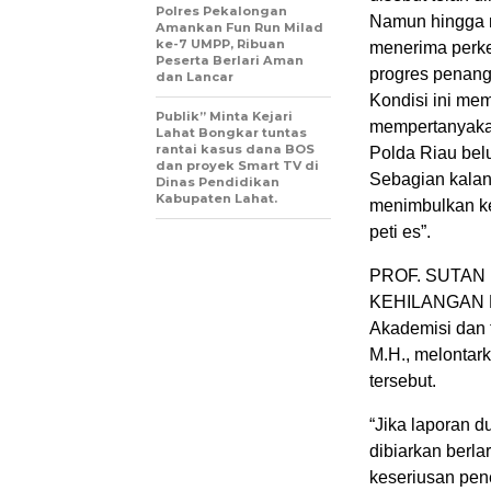
Polres Pekalongan
Namun hingga m
Amankan Fun Run Milad
ke-7 UMPP, Ribuan
menerima perke
Peserta Berlari Aman
progres penang
dan Lancar
Kondisi ini mem
Publik” Minta Kejari
mempertanyakan
Lahat Bongkar tuntas
rantai kasus dana BOS
Polda Riau bel
dan proyek Smart TV di
Sebagian kalan
Dinas Pendidikan
Kabupaten Lahat.
menimbulkan ke
peti es”.
PROF. SUTAN
KEHILANGAN 
Akademisi dan 
M.H., melontar
tersebut.
“Jika laporan d
dibiarkan berla
keseriusan pe