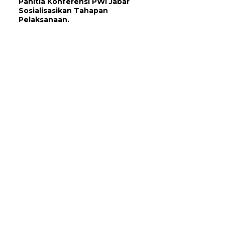
Panitia Konferensi PWI Jabar
Sosialisasikan Tahapan
Pelaksanaan.