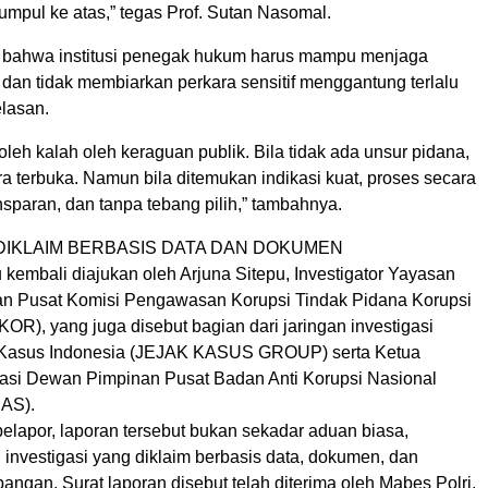
mpul ke atas,” tegas Prof. Sutan Nasomal.
 bahwa institusi penegak hukum harus mampu menjaga
an tidak membiarkan perkara sensitif menggantung terlalu
elasan.
oleh kalah oleh keraguan publik. Bila tidak ada unsur pidana,
 terbuka. Namun bila ditemukan indikasi kuat, proses secara
ansparan, dan tanpa tebang pilih,” tambahnya.
 DIKLAIM BERBASIS DATA DAN DOKUMEN
 kembali diajukan oleh Arjuna Sitepu, Investigator Yayasan
n Pusat Komisi Pengawasan Korupsi Tindak Pidana Korupsi
R), yang juga disebut bagian dari jaringan investigasi
k Kasus Indonesia (JEJAK KASUS GROUP) serta Ketua
gasi Dewan Pimpinan Pusat Badan Anti Korupsi Nasional
AS).
elapor, laporan tersebut bukan sekadar aduan biasa,
 investigasi yang diklaim berbasis data, dokumen, dan
angan. Surat laporan disebut telah diterima oleh Mabes Polri,