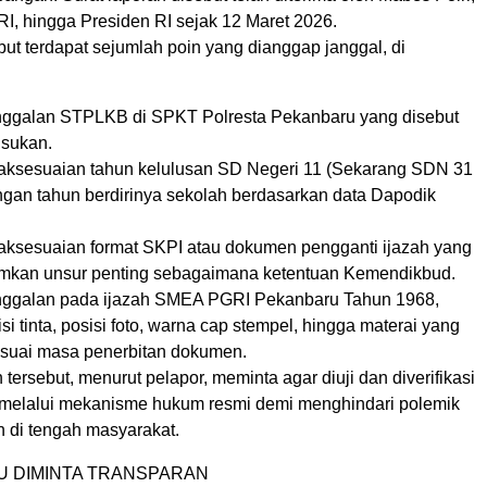
RI, hingga Presiden RI sejak 12 Maret 2026.
ut terdapat sejumlah poin yang dianggap janggal, di
nggalan STPLKB di SPKT Polresta Pekanbaru yang disebut
lsukan.
aksesuaian tahun kelulusan SD Negeri 11 (Sekarang SDN 31
gan tahun berdirinya sekolah berdasarkan data Dapodik
aksesuaian format SKPI atau dokumen pengganti ijazah yang
mkan unsur penting sebagaimana ketentuan Kemendikbud.
nggalan pada ijazah SMEA PGRI Pekanbaru Tahun 1968,
si tinta, posisi foto, warna cap stempel, hingga materai yang
sesuai masa penerbitan dokumen.
tersebut, menurut pelapor, meminta agar diuji dan diverifikasi
 melalui mekanisme hukum resmi demi menghindari polemik
 di tengah masyarakat.
U DIMINTA TRANSPARAN