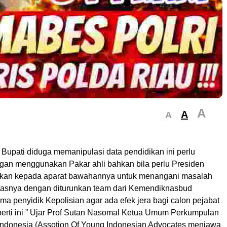
A
A
A
Bupati diduga memanipulasi data pendidikan ini perlu
engan menggunakan Pakar ahli bahkan bila perlu Presiden
ahkan kepada aparat bawahannya untuk menangani masalah
untasnya dengan diturunkan team dari Kemendiknasbud
a penyidik Kepolisian agar ada efek jera bagi calon pejabat
perti ini ” Ujar Prof Sutan Nasomal Ketua Umum Perkumpulan
ndonesia (Assotion Of Young Indonesian Advocates menjawa