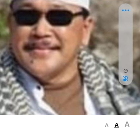
A
A
A