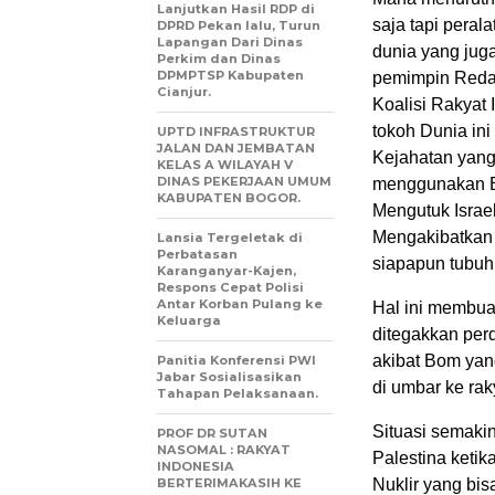
Lanjutkan Hasil RDP di
saja tapi peral
DPRD Pekan lalu, Turun
Lapangan Dari Dinas
dunia yang jug
Perkim dan Dinas
DPMPTSP Kabupaten
pemimpin Redak
Cianjur.
Koalisi Rakyat 
tokoh Dunia in
UPTD INFRASTRUKTUR
JALAN DAN JEMBATAN
Kejahatan yang 
KELAS A WILAYAH V
DINAS PEKERJAAN UMUM
menggunakan B
KABUPATEN BOGOR.
Mengutuk Isra
Mengakibatkan 
Lansia Tergeletak di
Perbatasan
siapapun tubuh
Karanganyar-Kajen,
Respons Cepat Polisi
Antar Korban Pulang ke
Hal ini membua
Keluarga
ditegakkan perd
akibat Bom ya
Panitia Konferensi PWI
Jabar Sosialisasikan
di umbar ke rak
Tahapan Pelaksanaan.
Situasi semaki
PROF DR SUTAN
NASOMAL : RAKYAT
Palestina ketik
INDONESIA
BERTERIMAKASIH KE
Nuklir yang bi