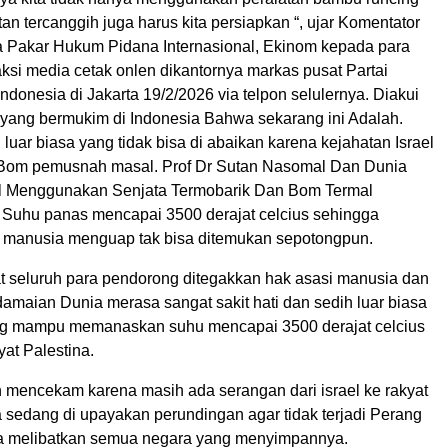
atan tercanggih juga harus kita persiapkan “, ujar Komentator
a Pakar Hukum Pidana Internasional, Ekinom kepada para
si media cetak onlen dikantornya markas pusat Partai
Indonesia di Jakarta 19/2/2026 via telpon selulernya. Diakui
i yang bermukim di Indonesia Bahwa sekarang ini Adalah.
luar biasa yang tidak bisa di abaikan karena kejahatan Israel
om pemusnah masal. Prof Dr Sutan Nasomal Dan Dunia
el Menggunakan Senjata Termobarik Dan Bom Termal
Suhu panas mencapai 3500 derajat celcius sehingga
 manusia menguap tak bisa ditemukan sepotongpun.
t seluruh para pendorong ditegakkan hak asasi manusia dan
amaian Dunia merasa sangat sakit hati dan sedih luar biasa
ng mampu memanaskan suhu mencapai 3500 derajat celcius
yat Palestina.
n mencekam karena masih ada serangan dari israel ke rakyat
a sedang di upayakan perundingan agar tidak terjadi Perang
sa melibatkan semua negara yang menyimpannya.