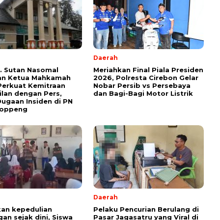
Daerah
r. Sutan Nasomal
Meriahkan Final Piala Presiden
an Ketua Mahkamah
2026, Polresta Cirebon Gelar
Perkuat Kemitraan
Nobar Persib vs Persebaya
lan dengan Pers,
dan Bagi-Bagi Motor Listrik
Dugaan Insiden di PN
oppeng
Daerah
an kepedulian
Pelaku Pencurian Berulang di
gan sejak dini, Siswa
Pasar Jagasatru yang Viral di