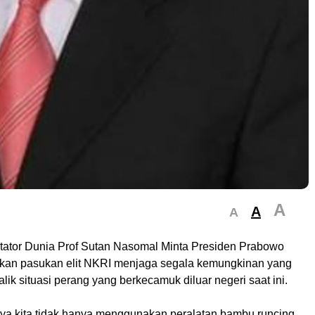
A
A
A
tator Dunia Prof Sutan Nasomal Minta Presiden Prabowo
kan pasukan elit NKRI menjaga segala kemungkinan yang
alik situasi perang yang berkecamuk diluar negeri saat ini.
a kita tidak hanya menggunakan peralatan bambu runcing