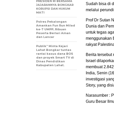
PRESIDEN RI BERSAMA
Sudah bisa di 
JAJARANNYA BONGKAR
KORUPSI DAN HUKUM
melalui perund
MATI
Prof Dr Sutan 
Polres Pekalongan
Amankan Fun Run Milad
Dunia dan Pemi
ke-7 UMPP, Ribuan
untuk tegas ag
Peserta Berlari Aman
dan Lancar
menggunakan B
rakyat Palestin
Publik” Minta Kejari
Lahat Bongkar tuntas
rantai kasus dana BOS
Berita tersebut
dan proyek Smart TV di
Israel dilapork
Dinas Pendidikan
Kabupaten Lahat.
membuat 2.842 
India, Senin (1
investigasi yan
Story, yang dis
Narasumber : 
Guru Besar Ilm