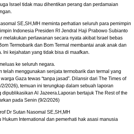
duga Israel tidak mau dihentikan perang dan perdamaian
ingan.
Nasomal SE,SH,MH meminta perhatian seluruh para pemimpin
mpin Indonesia Presiden RI Jendral Haji Prabowo Subianto
ar melakukan perlawanan secara nyata akibat Israel bebas
om Termobarik dan Bom Termal membantai anak anak dan
a. Ini kejahatan yang tidak bisa di maafkan.
 meluas ke seluruh negara.
an telah menggunakan senjata termobarik dan termal yang
warga Gaza tewas “tanpa jasad”. Dilansir dari The Times of
6/2/2026), temuan ini terungkap dalam sebuah laporan
g dipublikasikan Al Jazeera.Laporan bertajuk The Rest of the
iarkan pada Senin (9/2/2026)
Prof Dr Sutan Nasomal SE,SH,MH
u Hukum International dan pemerhati hak asasi manusia