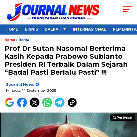
HOME
BISNIS
DAERAH
INTERNASIONAL
PEMERINT
/
Home
Berita
Prof Dr Sutan Nasomal Berterima
Kasih Kepada Prabowo Subianto
Presiden RI Terbaik Dalam Sejarah
“Badai Pasti Berlalu Pasti” !!!
Journal News
Minggu, 14 September 2025
Perbesar
Perbesar