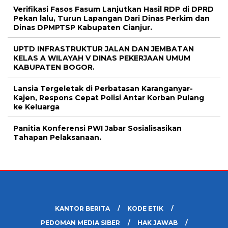
Verifikasi Fasos Fasum Lanjutkan Hasil RDP di DPRD
Pekan lalu, Turun Lapangan Dari Dinas Perkim dan
Dinas DPMPTSP Kabupaten Cianjur.
UPTD INFRASTRUKTUR JALAN DAN JEMBATAN
KELAS A WILAYAH V DINAS PEKERJAAN UMUM
KABUPATEN BOGOR.
Lansia Tergeletak di Perbatasan Karanganyar-
Kajen, Respons Cepat Polisi Antar Korban Pulang
ke Keluarga
Panitia Konferensi PWI Jabar Sosialisasikan
Tahapan Pelaksanaan.
KANTOR BERITA
KODE ETIK
PEDOMAN MEDIA SIBER
HAK JAWAB