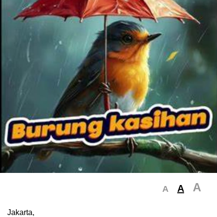
A
A
A
Jakarta,