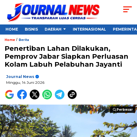
HOME
BISNIS
DAERAH
INTERNASIONAL
PEMERINT
/
Home
Berita
Penertiban Lahan Dilakukan,
Pemprov Jabar Siapkan Perluasan
Kolam Labuh Pelabuhan Jayanti
Journal News
Minggu, 14 Juni 2026
Perbesar
Perbesar