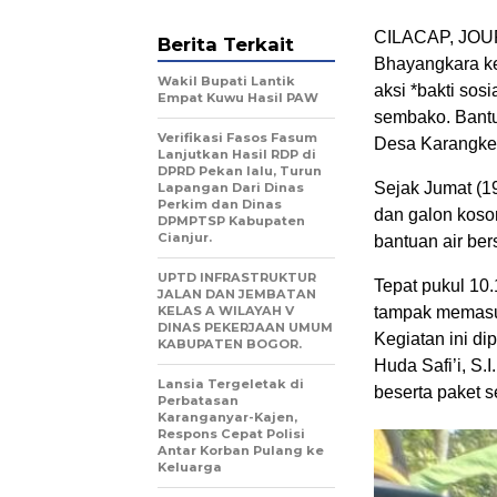
CILACAP, JOU
Berita Terkait
Bhayangkara ke
Wakil Bupati Lantik
aksi *bakti sos
Empat Kuwu Hasil PAW
sembako. Bantu
Verifikasi Fasos Fasum
Desa Karangkem
Lanjutkan Hasil RDP di
DPRD Pekan lalu, Turun
​Sejak Jumat (
Lapangan Dari Dinas
Perkim dan Dinas
dan galon koson
DPMPTSP Kabupaten
Cianjur.
bantuan air ber
UPTD INFRASTRUKTUR
​Tepat pukul 1
JALAN DAN JEMBATAN
KELAS A WILAYAH V
tampak memasuk
DINAS PEKERJAAN UMUM
Kegiatan ini d
KABUPATEN BOGOR.
Huda Safi’i, S.
Lansia Tergeletak di
beserta paket 
Perbatasan
Karanganyar-Kajen,
Respons Cepat Polisi
Antar Korban Pulang ke
Keluarga