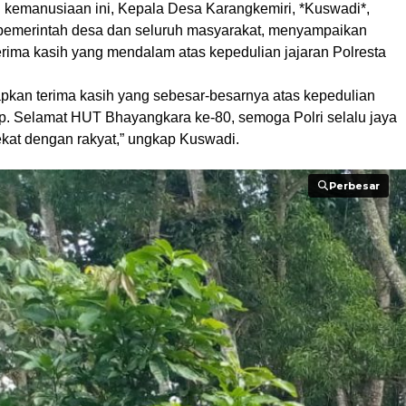
i kemanusiaan ini, Kepala Desa Karangkemiri, *Kuswadi*,
pemerintah desa dan seluruh masyarakat, menyampaikan
erima kasih yang mendalam atas kepedulian jajaran Polresta
pkan terima kasih yang sebesar-besarnya atas kepedulian
ap. Selamat HUT Bhayangkara ke-80, semoga Polri selalu jaya
kat dengan rakyat,” ungkap Kuswadi.
Perbesar
Perbesar