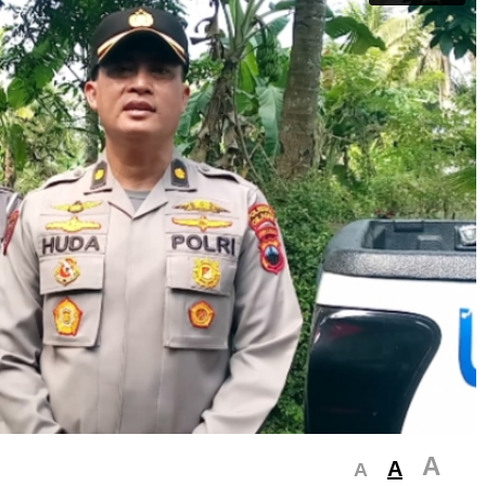
A
A
A