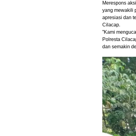
​Merespons aks
yang mewakili 
apresiasi dan t
Cilacap.
​”Kami menguca
Polresta Cilac
dan semakin de