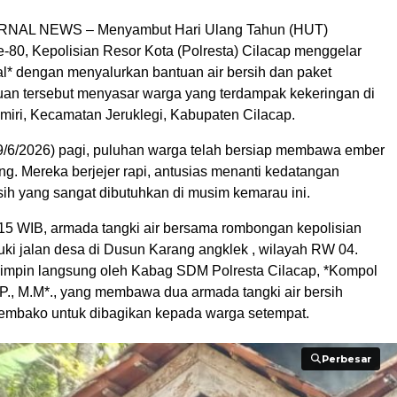
RNAL NEWS – Menyambut Hari Ulang Tahun (HUT)
-80, Kepolisian Resor Kota (Polresta) Cilacap menggelar
ial* dengan menyalurkan bantuan air bersih dan paket
an tersebut menyasar warga yang terdampak kekeringan di
iri, Kecamatan Jeruklegi, Kabupaten Cilacap.
19/6/2026) pagi, puluhan warga telah bersiap membawa ember
g. Mereka berjejer rapi, antusias menanti kedatangan
sih yang sangat dibutuhkan di musim kemarau ini.
0.15 WIB, armada tangki air bersama rombongan kepolisian
i jalan desa di Dusun Karang angklek , wilayah RW 04.
ipimpin langsung oleh Kabag SDM Polresta Cilacap, *Kompol
I.P., M.M*., yang membawa dua armada tangki air bersih
sembako untuk dibagikan kepada warga setempat.
Perbesar
Perbesar