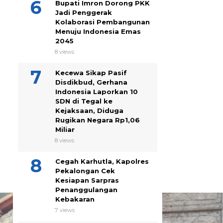
Bupati Imron Dorong PKK
Jadi Penggerak
Kolaborasi Pembangunan
Menuju Indonesia Emas
2045
8 views
Kecewa Sikap Pasif
Disdikbud, Gerhana
Indonesia Laporkan 10
SDN di Tegal ke
Kejaksaan, Diduga
Rugikan Negara Rp1,06
Miliar
8 views
Cegah Karhutla, Kapolres
Pekalongan Cek
Kesiapan Sarpras
Penanggulangan
Kebakaran
7 views