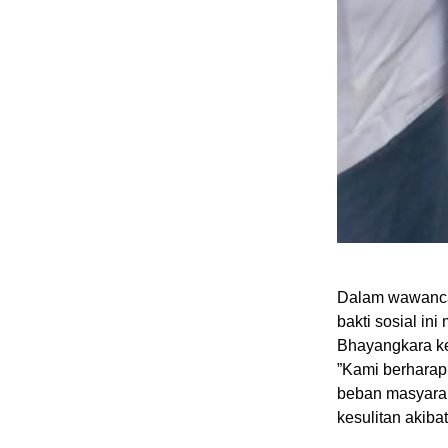
​Dalam wawanca
bakti sosial in
Bhayangkara ke
​”Kami berhara
beban masyarak
kesulitan akiba