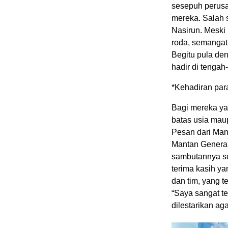
sesepuh perus
mereka. Salah 
Nasirun. Meski
roda, semangatn
​Begitu pula de
hadir di tengah
*Kehadiran para
Bagi mereka ya
batas usia maup
​Pesan dari Ma
​Mantan Genera
sambutannya se
terima kasih y
dan tim, yang t
“Saya sangat te
dilestarikan aga