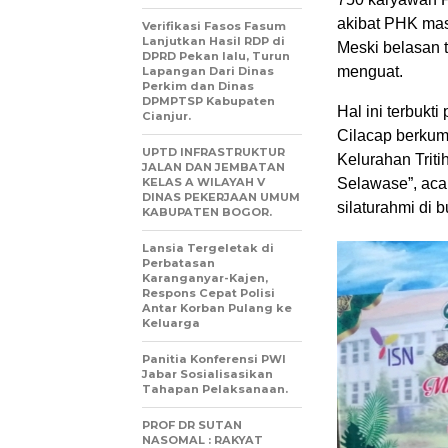
akibat PHK mas
Verifikasi Fasos Fasum
Lanjutkan Hasil RDP di
Meski belasan t
DPRD Pekan lalu, Turun
menguat.
Lapangan Dari Dinas
Perkim dan Dinas
DPMPTSP Kabupaten
​Hal ini terbuk
Cianjur.
Cilacap berkum
UPTD INFRASTRUKTUR
Kelurahan Trit
JALAN DAN JEMBATAN
KELAS A WILAYAH V
Selawase”, acar
DINAS PEKERJAAN UMUM
silaturahmi di 
KABUPATEN BOGOR.
Lansia Tergeletak di
Perbatasan
Karanganyar-Kajen,
Respons Cepat Polisi
Antar Korban Pulang ke
Keluarga
Panitia Konferensi PWI
Jabar Sosialisasikan
Tahapan Pelaksanaan.
PROF DR SUTAN
NASOMAL : RAKYAT