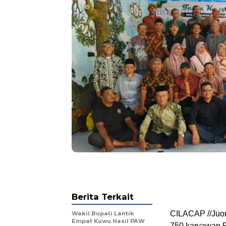
Berita Terkait
​CILACAP //Juo
Wakil Bupati Lantik
Empat Kuwu Hasil PAW
750 karyawan P