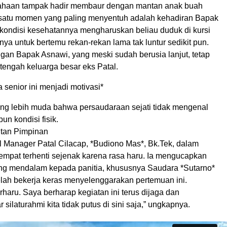
ahaan tampak hadir membaur dengan mantan anak buah
satu momen yang paling menyentuh adalah kehadiran Bapak
 kondisi kesehatannya mengharuskan beliau duduk di kursi
ya untuk bertemu rekan-rekan lama tak luntur sedikit pun.
ngan Bapak Asnawi, yang meski sudah berusia lanjut, tetap
-tengah keluarga besar eks Patal.
 senior ini menjadi motivasi*
ng lebih muda bahwa persaudaraan sejati tidak mengenal
un kondisi fisik.
ntan Pimpinan
l Manager Patal Cilacap, *Budiono Mas*, Bk.Tek, dalam
mpat terhenti sejenak karena rasa haru. Ia mengucapkan
ang mendalam kepada panitia, khususnya Saudara *Sutarno*
elah bekerja keras menyelenggarakan pertemuan ini.
rharu. Saya berharap kegiatan ini terus dijaga dan
r silaturahmi kita tidak putus di sini saja,” ungkapnya.