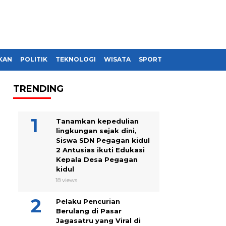
KAN
POLITIK
TEKNOLOGI
WISATA
SPORT
TRENDING
Tanamkan kepedulian
lingkungan sejak dini,
Siswa SDN Pegagan kidul
2 Antusias ikuti Edukasi
Kepala Desa Pegagan
kidul
18 views
Pelaku Pencurian
Berulang di Pasar
Jagasatru yang Viral di