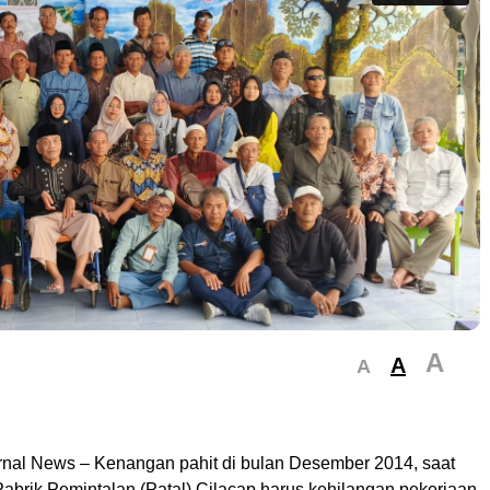
A
A
A
rnal News – Kenangan pahit di bulan Desember 2014, saat
abrik Pemintalan (Patal) Cilacap harus kehilangan pekerjaan