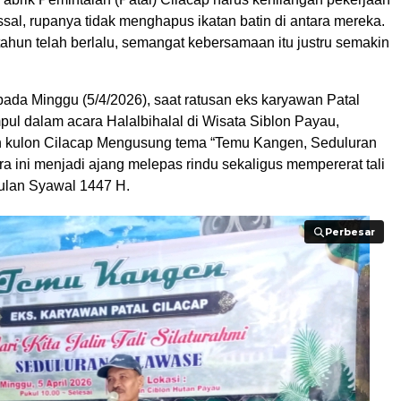
sal, rupanya tidak menghapus ikatan batin di antara mereka.
ahun telah berlalu, semangat kebersamaan itu justru semakin
ti pada Minggu (5/4/2026), saat ratusan eks karyawan Patal
pul dalam acara Halalbihalal di Wisata Siblon Payau,
ih kulon Cilacap Mengusung tema “Temu Kangen, Seduluran
a ini menjadi ajang melepas rindu sekaligus mempererat tali
bulan Syawal 1447 H.
Perbesar
Perbesar