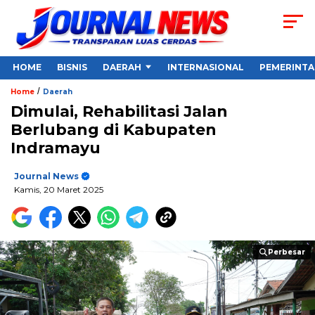
HOME
BISNIS
DAERAH
INTERNASIONAL
PEMERINT
/
Home
Daerah
Dimulai, Rehabilitasi Jalan
Berlubang di Kabupaten
Indramayu
Journal News
Kamis, 20 Maret 2025
Perbesar
Perbesar